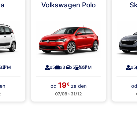
da
Volkswagen Polo
Sk
B
M
x5
x3
x5
B
M
x5
19
€
en
od
za den
o
2
07/08 › 31/12