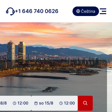
+1 646 740 0626
Čeština
 8/8
12:00
so 15/8
12:00