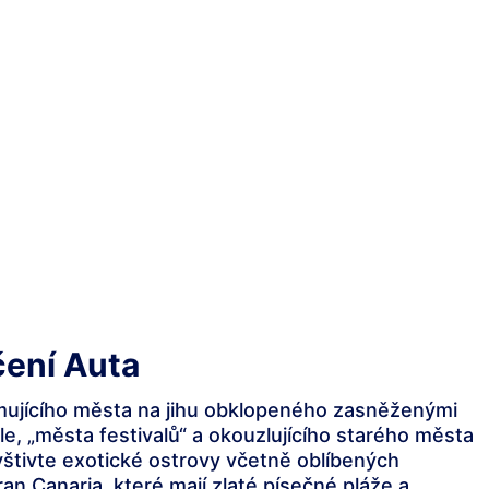
čení Auta
omujícího města na jihu obklopeného zasněženými
e, „města festivalů“ a okouzlujícího starého města
vštivte exotické ostrovy včetně oblíbených
an Canaria, které mají zlaté písečné pláže a