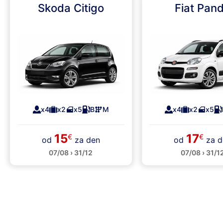
Skoda Citigo
Fiat Pan
x4
x2
x5
B
M
x4
x2
x5
15
17
€
€
od
za den
od
za d
07/08 › 31/12
07/08 › 31/1