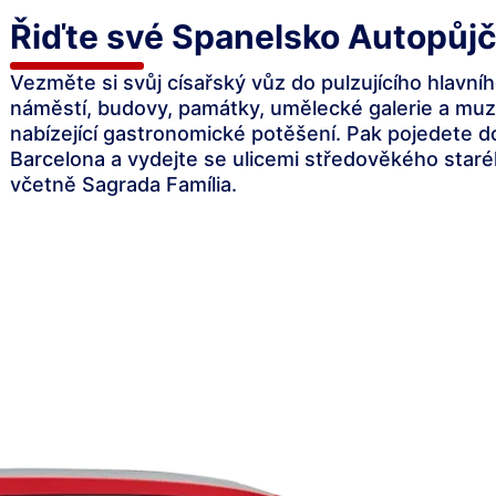
Řiďte své Spanelsko Autopůj
Vezměte si svůj císařský vůz do pulzujícího hlavní
náměstí, budovy, památky, umělecké galerie a mu
nabízející gastronomické potěšení. Pak pojedete 
Barcelona a vydejte se ulicemi středověkého sta
včetně Sagrada Família.