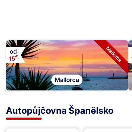
Mallorca
od
€
15
Mallorca
Autopůjčovna Španělsko