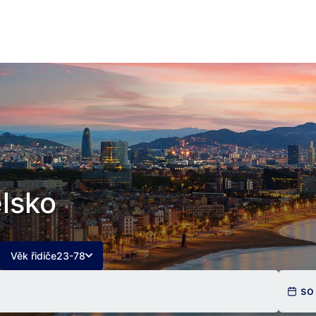
lsko
Věk řidiče
23-78
so