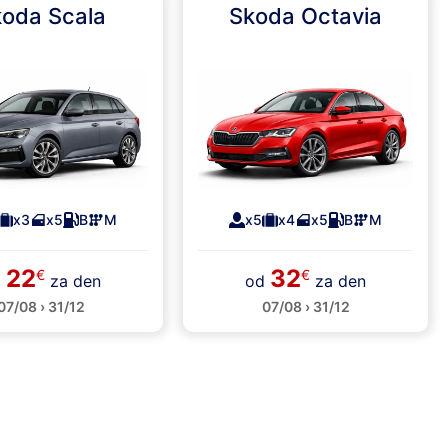
oda Scala
Skoda Octavia
x3
x5
B
M
x5
x4
x5
B
M
22
32
€
€
d
za den
od
za den
07/08 › 31/12
07/08 › 31/12