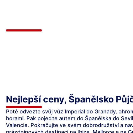
Nejlepší ceny, Španělsko Půj
Poté odvezte svůj vůz Imperial do Granady, ohr
horami. Pak pojeďte autem do Španělska do Sevill
Valencie. Pokračujte ve svém dobrodružství a na
prázdninových destinací na Ibize, Mallorce a na Gr