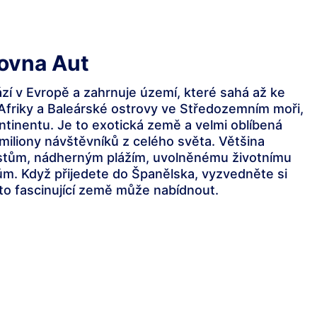
čovna Aut
zí v Evropě a zahrnuje území, které sahá až ke
Afriky a Baleárské ostrovy ve Středozemním moři,
ntinentu. Je to exotická země a velmi oblíbená
miliony návštěvníků z celého světa. Většina
ěstům, nádherným plážím, uvolněnému životnímu
ům. Když přijedete do Španělska, vyzvedněte si
to fascinující země může nabídnout.