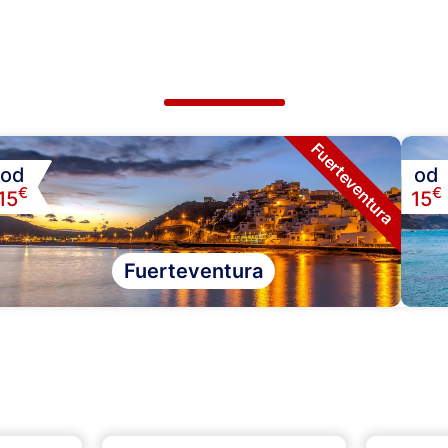
Fuerteventura
od
od
€
€
15
15
Fuerteventura