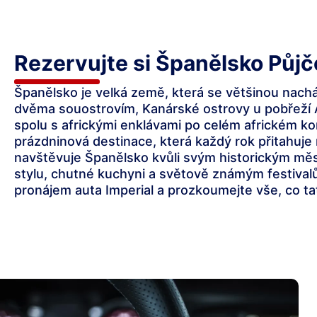
Rezervujte si Španělsko Půj
Španělsko je velká země, která se většinou nachá
dvěma souostrovím, Kanárské ostrovy u pobřeží 
spolu s africkými enklávami po celém africkém ko
prázdninová destinace, která každý rok přitahuje 
navštěvuje Španělsko kvůli svým historickým m
stylu, chutné kuchyni a světově známým festival
pronájem auta Imperial a prozkoumejte vše, co ta