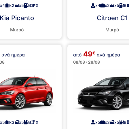
x4
x2
x5
Β
Χ
x4
x2
x5
Β
Kia Picanto
Citroen C1
Μικρό
Μικρό
49
€
ανά ημέρα
από
ανά ημέρα
α
Μεσαία
/08
08/08 › 28/08
x5
x3
x5
Β
Χ
x5
x3
x5
Β