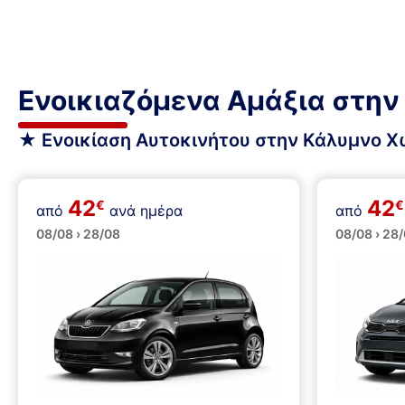
Ενοικιαζόμενα Αμάξια στη
★ Ενοικίαση Αυτοκινήτου στην Κάλυμνο 
42
42
€
€
από
ανά ημέρα
από
Μικρά
Μικρ
08/08 › 28/08
08/08 › 28