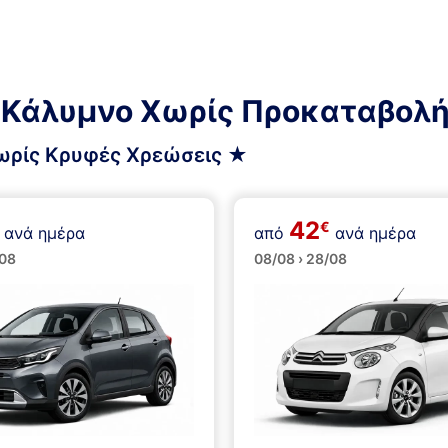
ν Κάλυμνο Χωρίς Προκαταβολ
Χωρίς Κρυφές Χρεώσεις ★
42
€
ανά ημέρα
από
ανά ημέρα
ά
Μικρά
/08
08/08 › 28/08