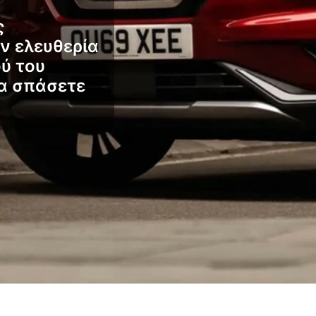
ς
ν ελευθερία
ύ του
α σπάσετε