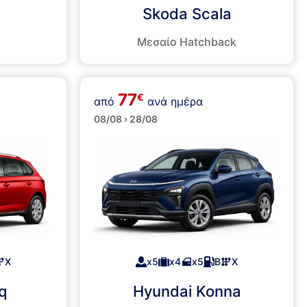
Skoda Scala
Μεσαίο Hatchback
77
€
από
ανά ημέρα
SUVs
08/08 › 28/08
Χ
x5
x4
x5
Β
Χ
q
Hyundai Konna