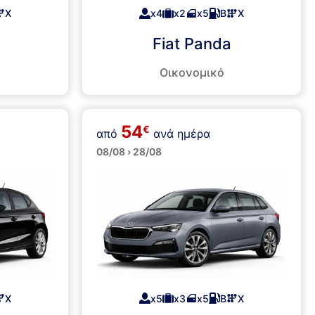
Χ
x4
x2
x5
Β
Χ
Fiat Panda
Οικονομικό
54
€
από
ανά ημέρα
Μεσαία
08/08 › 28/08
Χ
x5
x3
x5
Β
Χ