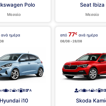
lkswagen Polo
Seat Ibiza
Μεσαίο
Μεσαίο
77
€
ανά ημέρα
από
ανά ημέρα
ά
SUVs
/08
08/08 › 28/08
x4
x2
x5
Β
Α
x5
x4
x5
Β
Hyundai i10
Skoda Kami