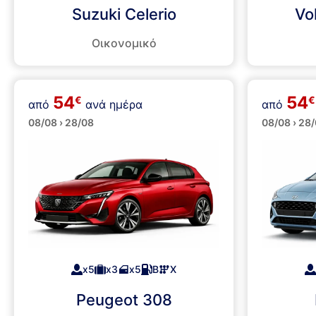
Suzuki Celerio
Vo
Οικονομικό
54
54
€
€
από
ανά ημέρα
από
Μεσαία
Μικρ
08/08 › 28/08
08/08 › 28
x5
x3
x5
Β
Χ
Peugeot 308