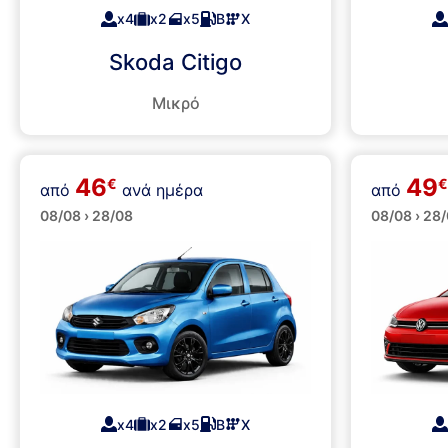
x4
x2
x5
Β
Χ
Skoda Citigo
Μικρό
46
49
€
€
από
ανά ημέρα
από
Μεσαί
Μικρά
08/08 › 28/08
08/08 › 28
x4
x2
x5
Β
Χ