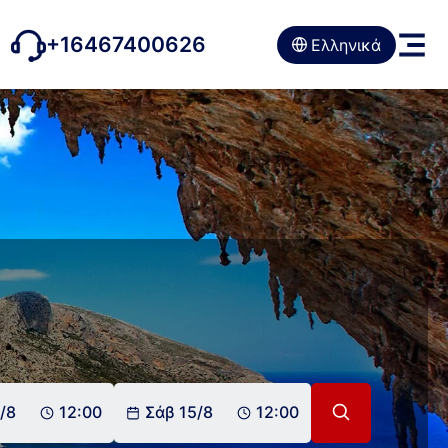
+16467400626
Ελληνικά
/8
12:00
Σάβ 15/8
12:00