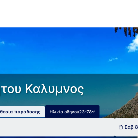
ητου Καλυμνος
οθεσία παράδοσης
Ηλικία οδηγού
23-78
Σάβ 8