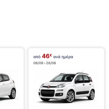
ή
46
€
από
ανά ημέρα
Μικρά
08/08 › 28/08