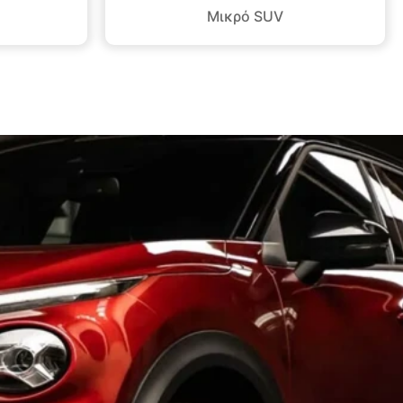
Μικρό SUV