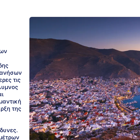
των
δης
εκανήσων
ερες τις
λυμνος
αι
μαντική
αρξη της
δυνες.
 μέτρων