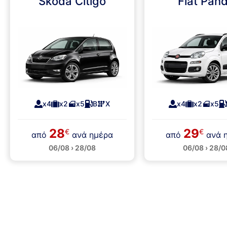
Skoda Citigo
Fiat Pan
x4
x2
x5
Β
Χ
x4
x2
x5
28
29
€
€
από
ανά ημέρα
από
ανά 
06/08 › 28/08
06/08 › 28/0