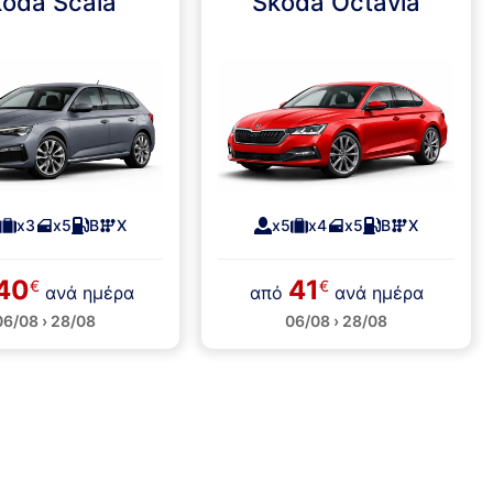
oda Scala
Skoda Octavia
x3
x5
Β
Χ
x5
x4
x5
Β
Χ
40
41
€
€
ανά ημέρα
από
ανά ημέρα
06/08 › 28/08
06/08 › 28/08