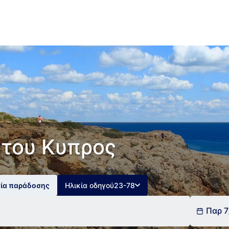
ητου Κυπρος
σία παράδοσης
Ηλικία οδηγού
23-78
Παρ 7