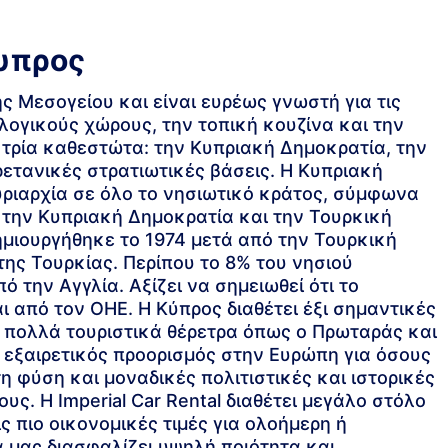
υπρος
ς Μεσογείου και είναι ευρέως γνωστή για τις
λογικούς χώρους, την τοπική κουζίνα και την
 τρία καθεστώτα: την Κυπριακή Δημοκρατία, την
ρετανικές στρατιωτικές βάσεις. Η Κυπριακή
κυριαρχία σε όλο το νησιωτικό κράτος, σύμφωνα
ό την Κυπριακή Δημοκρατία και την Τουρκική
ημιουργήθηκε το 1974 μετά από την Τουρκική
της Τουρκίας. Περίπου το 8% του νησιού
 την Αγγλία. Αξίζει να σημειωθεί ότι το
 από τον ΟΗΕ. Η Κύπρος διαθέτει έξι σημαντικές
ι πολλά τουριστικά θέρετρα όπως ο Πρωταράς και
ς εξαιρετικός προορισμός στην Ευρώπη για όσους
η φύση και μοναδικές πολιτιστικές και ιστορικές
ς. Η Imperial Car Rental διαθέτει μεγάλο στόλο
 πιο οικονομικές τιμές για ολοήμερη ή
α μας διασφαλίζει υψηλή ποιότητα και