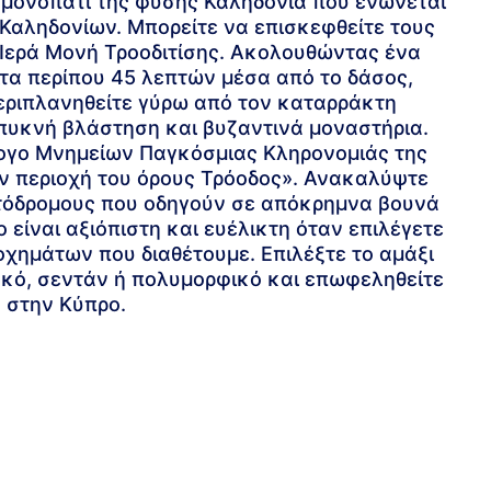
ο μονοπάτι της φύσης Καληδόνια που ενώνεται
Καληδονίων. Μπορείτε να επισκεφθείτε τους
 Ιερά Μονή Τροοδιτίσης. Ακολουθώντας ένα
τα περίπου 45 λεπτών μέσα από το δάσος,
περιπλανηθείτε γύρω από τον καταρράκτη
 πυκνή βλάστηση και βυζαντινά μοναστήρια.
λογο Μνημείων Παγκόσμιας Κληρονομιάς της
ην περιοχή του όρους Τρόοδος». Ανακαλύψτε
ατόδρομους που οδηγούν σε απόκρημνα βουνά
 είναι αξιόπιστη και ευέλικτη όταν επιλέγετε
οχημάτων που διαθέτουμε. Επιλέξτε το αμάξι
ειακό, σεντάν ή πολυμορφικό και επωφεληθείτε
υ στην Κύπρο.