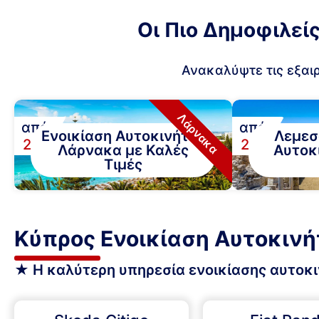
Οι Πιο Δημοφιλεί
Ανακαλύψτε τις εξαιρ
Λάρνακα
από
από
Ενοικίαση Αυτοκινήτου
Λεμεσ
€
€
28
28
Λάρνακα με Καλές
Αυτοκ
Τιμές
Κύπρος Ενοικίαση Αυτοκινή
★ Η καλύτερη υπηρεσία ενοικίασης αυτοκιν