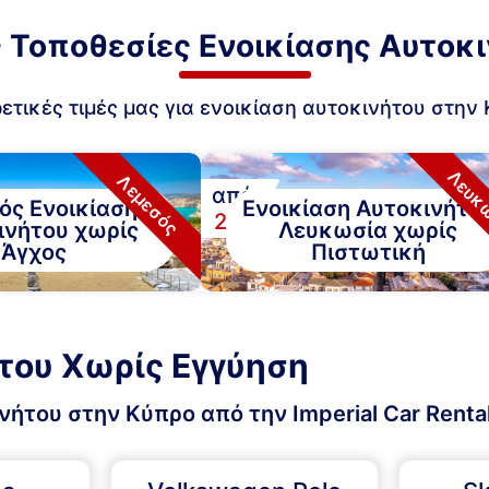
ς Τοποθεσίες Ενοικίασης Αυτοκ
ετικές τιμές μας για ενοικίαση αυτοκινήτου στην 
Λευκ
Λεμεσός
από
ός Ενοικίαση
Ενοικίαση Αυτοκινήτο
€
28
ινήτου χωρίς
Λευκωσία χωρίς
Άγχος
Πιστωτική
του Χωρίς Εγγύηση
ήτου στην Κύπρο από την Imperial Car Renta