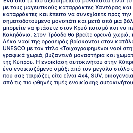
Ένα από τα πιο αξιοσημείωτα μονοπάτια είναι τ
με τους μαγευτικούς καταρράκτες Χαντάρας και 
καταρράκτες και έπειτα να συνεχίσετε προς την
σηματοδοτούμενο μονοπάτι και μετά από μια βόλ
μπορείτε να φτάσετε στον Κρυό ποταμό και να 
Καληδόνια. Στον Τρόοδο θα βρείτε ορεινά χωριά,
Δέκα ναοί της οροσειράς βρίσκονται στον κατά
UNESCO με τον τίτλο «Τοιχογραφημένοι ναοί στ
γραφικά χωριά, βυζαντινά μοναστήρια και χωμ
της Κύπρου. Η ενοικίαση αυτοκινήτου στην Κύπρο
ένα ενοικιαζόμενο αμάξι από τον μεγάλο στόλο 
που σας ταιριάζει, είτε είναι 4x4, SUV, οικογεν
από τις πιο φθηνές τιμές ενοικίασης αυτοκινήτο