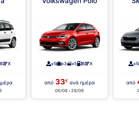
da
Volkswagen Polo
Sk
Β
Χ
x5
x3
x5
Β
Χ
x5
33
€
ημέρα
από
ανά ημέρα
από
8
06/08 › 28/08