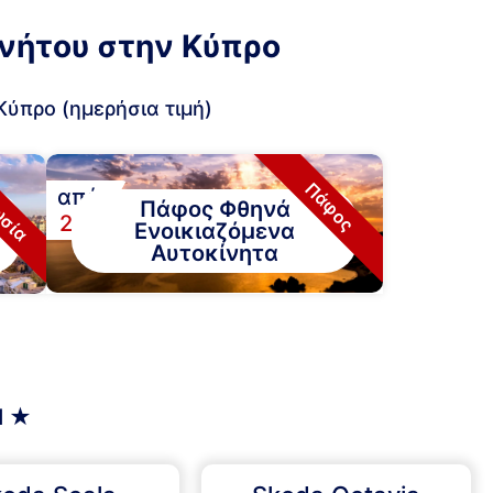
ινήτου στην Κύπρο
Κύπρο (ημερήσια τιμή)
ωσία
Πάφος
από
Πάφος Φθηνά
υ
€
28
Ενοικιαζόμενα
Αυτοκίνητα
l ★