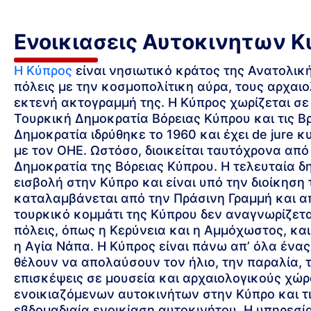
Ενοικιασεις Αυτοκινητων Κ
Η Κύπρος
είναι νησιωτικό κράτος της Ανατολική
πόλεις με την κοσμοπολίτικη αύρα, τους αρχαιο
εκτενή ακτογραμμή της. Η Κύπρος χωρίζεται σε
Τουρκική Δημοκρατία Βόρειας Κύπρου και τις Β
Δημοκρατία ιδρύθηκε το 1960 και έχει de jure 
με τον ΟΗΕ. Ωστόσο, διοικείται ταυτόχρονα απ
Δημοκρατία της Βόρειας Κύπρου. Η τελευταία δ
εισβολή στην Κύπρο και είναι υπό την διοίκηση 
καταλαμβάνεται από την Πράσινη Γραμμή και από
τουρκικό κομμάτι της Κύπρου δεν αναγνωρίζεται
πόλεις, όπως η Κερύνεια και η Αμμόχωστος, κα
η Αγία Νάπα. Η Κύπρος είναι πάνω απ’ όλα ένα
θέλουν να απολαύσουν τον ήλιο, την παραλία, τ
επισκέψεις σε μουσεία και αρχαιολογικούς χώρου
ενοικιαζόμενων αυτοκινήτων στην Κύπρο και τις
εβδομαδιαία ενοικίαση αυτοκινήτου. Η υπηρεσί