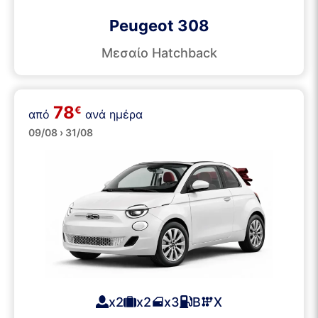
Peugeot 308
Μεσαίο Hatchback
78
€
από
ανά ημέρα
Κάμπριο
09/08 › 31/08
x2
x2
x3
Β
Χ