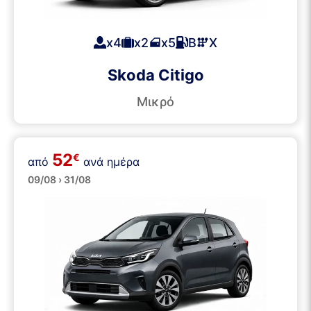
x4
x2
x5
Β
Χ
Skoda Citigo
Μικρό
52
€
από
ανά ημέρα
Μικρά
09/08 › 31/08