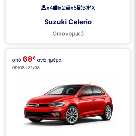
x4
x2
x5
Β
Χ
Suzuki Celerio
Οικονομικό
68
€
από
ανά ημέρα
Μεσαία
09/08 › 31/08