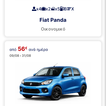
x4
x2
x5
Β
Χ
Fiat Panda
Οικονομικό
56
€
από
ανά ημέρα
Μικρά
09/08 › 31/08