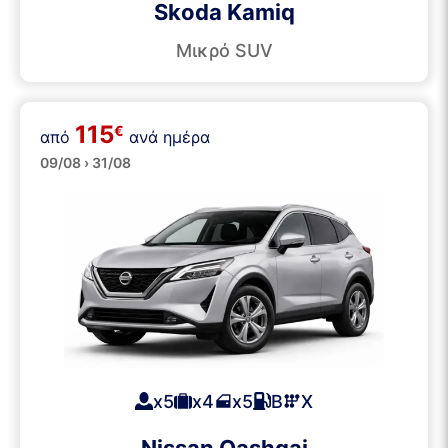
Skoda Kamiq
Μικρό SUV
115
€
από
ανά ημέρα
SUVs
09/08 › 31/08
x5
x4
x5
Β
Χ
Nissan Qashqai