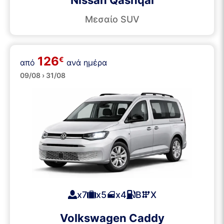
Μεσαίο SUV
126
€
Επιβατικά Βαν
από
ανά ημέρα
09/08 › 31/08
x7
x5
x4
Β
Χ
Volkswagen Caddy