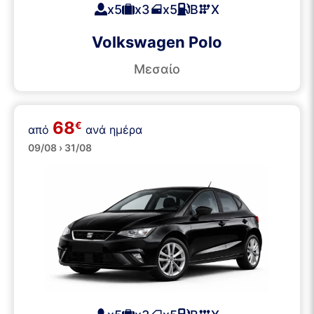
x5
x3
x5
Β
Χ
Volkswagen Polo
Μεσαίο
68
€
από
ανά ημέρα
Μεσαία
09/08 › 31/08