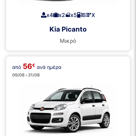
x4
x2
x5
Β
Χ
Kia Picanto
Μικρό
56
€
από
ανά ημέρα
Μικρά
09/08 › 31/08