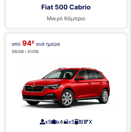
Fiat 500 Cabrio
Μικρό Κάμπριο
94
€
από
ανά ημέρα
SUVs
09/08 › 31/08
x5
x4
x5
Β
Χ