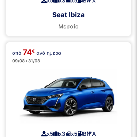
x5
x3
x5
Β
Χ
Seat Ibiza
Μεσαίο
74
€
από
ανά ημέρα
Μεσαία
09/08 › 31/08
x5
x3
x5
Β
Α