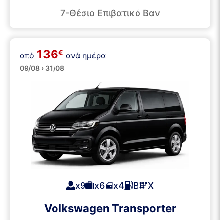
7-Θέσιο Επιβατικό Βαν
136
€
Επιβατικά Βαν
από
ανά ημέρα
09/08 › 31/08
x9
x6
x4
Β
Χ
Volkswagen Transporter