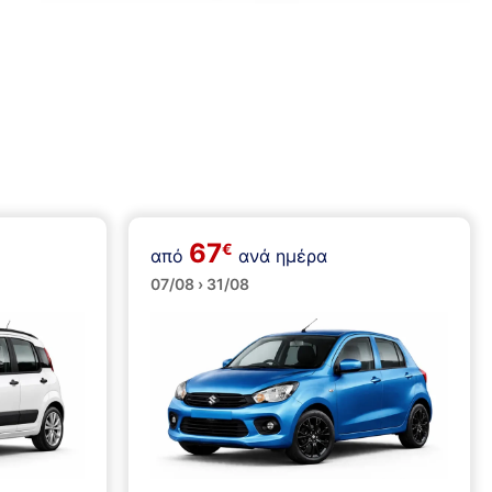
67
€
από
ανά ημέρα
Μικρά
07/08 › 31/08