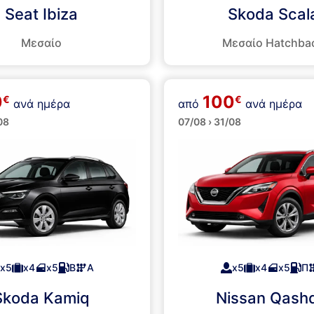
Seat Ibiza
Skoda Scal
Μεσαίο
Μεσαίο Hatchba
0
100
€
€
ανά ημέρα
από
ανά ημέρα
SUVs
08
07/08 › 31/08
x5
x4
x5
Β
Α
x5
x4
x5
Π
Skoda Kamiq
Nissan Qash