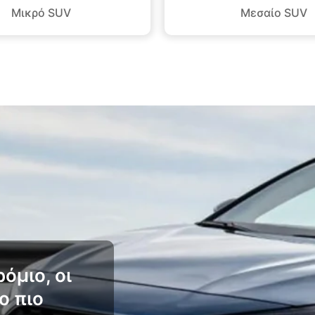
Μικρό SUV
Μεσαίο SUV
όμιο, οι
ο πιο