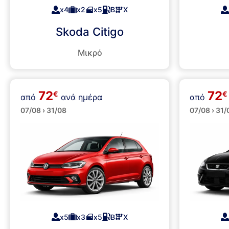
x4
x2
x5
Β
Χ
Skoda Citigo
Μικρό
72
72
€
€
από
ανά ημέρα
από
Μεσαία
Μεσαί
07/08 › 31/08
07/08 › 31/
x5
x3
x5
Β
Χ