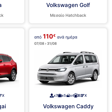
a
Volkswagen Golf
ck
Μεσαίο Hatchback
110
€
Επιβατικά Βαν
από
ανά ημέρα
07/08 › 31/08
Χ
x7
x5
x4
Β
Χ
qai
Volkswagen Caddy