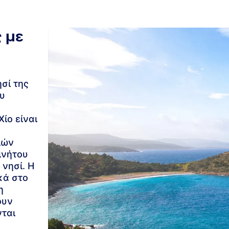
ς με
σί της
ου
ίο είναι
ιών
ινήτου
 νησί. Η
κά στο
η
ουν
νται