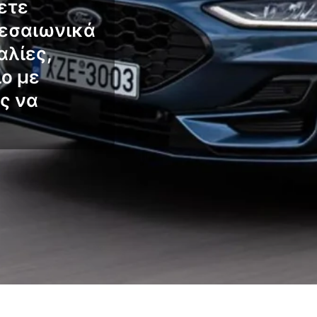
ετε
μεσαιωνικά
αλίες,
ο με
ς να