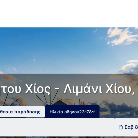
του Χίος - Λιμάνι Χίου
οθεσία παράδοσης
Ηλικία οδηγού
23-78
Σάβ 8