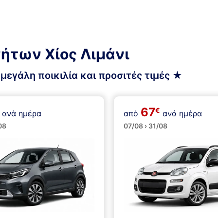
νήτων Χίος Λιμάνι
μεγάλη ποικιλία και προσιτές τιμές ★
67
€
ανά ημέρα
από
ανά ημέρα
ά
Μικρά
08
07/08 › 31/08