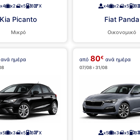
x4
x2
x5
Β
Χ
x4
x2
x5
Β
Kia Picanto
Fiat Panda
Μικρό
Οικονομικό
80
€
ανά ημέρα
από
ανά ημέρα
α
Μεσαία
08
07/08 › 31/08
x5
x3
x5
Β
Χ
x5
x3
x5
Β