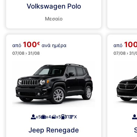
Volkswagen Polo
Μεσαίο
100
10
€
από
ανά ημέρα
από
SUVs
SUVs
07/08 › 31/08
07/08 › 31/
x5
x4
x5
Π
Χ
Jeep Renegade