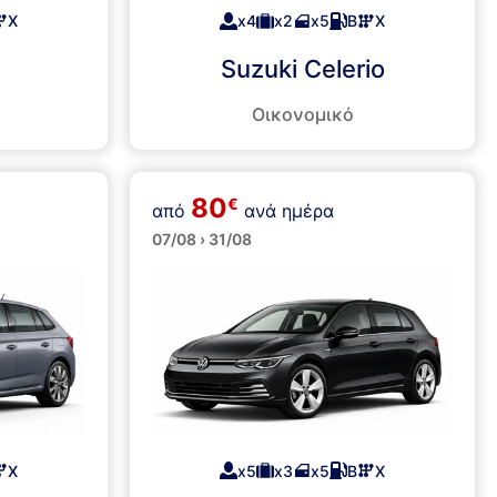
Χ
x4
x2
x5
Β
Χ
Suzuki Celerio
Οικονομικό
80
€
από
ανά ημέρα
Μεσαία
07/08 › 31/08
Χ
x5
x3
x5
Β
Χ