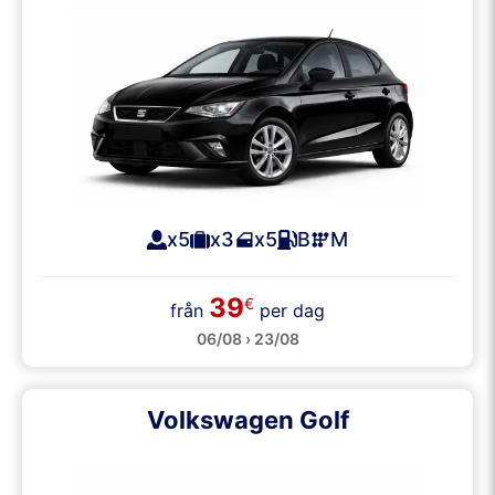
x5
x3
x5
B
M
39
€
från
per dag
06/08 › 23/08
Volkswagen Golf