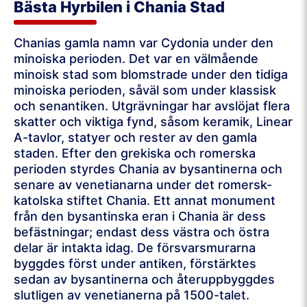
Bästa Hyrbilen i Chania Stad
Chanias gamla namn var Cydonia under den
minoiska perioden. Det var en välmående
minoisk stad som blomstrade under den tidiga
minoiska perioden, såväl som under klassisk
och senantiken. Utgrävningar har avslöjat flera
skatter och viktiga fynd, såsom keramik, Linear
A-tavlor, statyer och rester av den gamla
staden. Efter den grekiska och romerska
perioden styrdes Chania av bysantinerna och
senare av venetianarna under det romersk-
katolska stiftet Chania. Ett annat monument
från den bysantinska eran i Chania är dess
befästningar; endast dess västra och östra
delar är intakta idag. De försvarsmurarna
byggdes först under antiken, förstärktes
sedan av bysantinerna och återuppbyggdes
slutligen av venetianerna på 1500-talet.