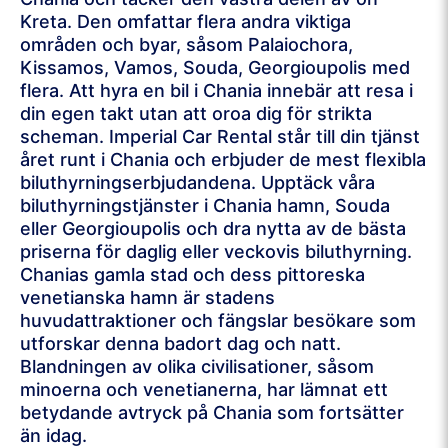
Kreta. Den omfattar flera andra viktiga
områden och byar, såsom Palaiochora,
Kissamos, Vamos, Souda, Georgioupolis med
flera. Att hyra en bil i Chania innebär att resa i
din egen takt utan att oroa dig för strikta
scheman. Imperial Car Rental står till din tjänst
året runt i Chania och erbjuder de mest flexibla
biluthyrningserbjudandena. Upptäck våra
biluthyrningstjänster i Chania hamn, Souda
eller Georgioupolis och dra nytta av de bästa
priserna för daglig eller veckovis biluthyrning.
Chanias gamla stad och dess pittoreska
venetianska hamn är stadens
huvudattraktioner och fängslar besökare som
utforskar denna badort dag och natt.
Blandningen av olika civilisationer, såsom
minoerna och venetianerna, har lämnat ett
betydande avtryck på Chania som fortsätter
än idag.