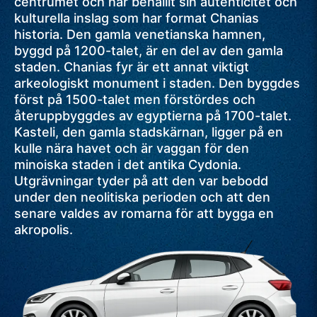
centrumet och har behållit sin autenticitet och
kulturella inslag som har format Chanias
historia. Den gamla venetianska hamnen,
byggd på 1200-talet, är en del av den gamla
staden. Chanias fyr är ett annat viktigt
arkeologiskt monument i staden. Den byggdes
först på 1500-talet men förstördes och
återuppbyggdes av egyptierna på 1700-talet.
Kasteli, den gamla stadskärnan, ligger på en
kulle nära havet och är vaggan för den
minoiska staden i det antika Cydonia.
Utgrävningar tyder på att den var bebodd
under den neolitiska perioden och att den
senare valdes av romarna för att bygga en
akropolis.