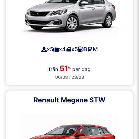
x5
x4
x5
B
M
51
€
från
per dag
06/08 › 23/08
Renault Megane STW