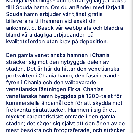
Många kryssnings- och lastfartyg lägger också
till i Souda hamn. Om du anländer med färja till
Souda hamn erbjuder vår tjänst gratis
billeverans till hamnen vid exakt din
ankomsttid. Besök vår webbplats och bläddra
bland våra dagliga erbjudanden på
kvalitetsfordon utan krav på deposition.
Den gamla venetianska hamnen i Chania
sträcker sig mot den nybyggda delen av
staden. Det är här du hittar den venetianska
portvakten i Chania hamn, den fascinerande
fyren i Chania och den välbevarade
venetianska fästningen Firka. Chanias
venetianska hamn byggdes på 1200-talet för
kommersiella ändamål och för att skydda mot
frekventa piratattacker. Hamnen i sig är ett
mycket karakteristiskt område i den gamla
staden; det säger sig självt att den är en av de
mest besökta och fotograferade, och sträcker