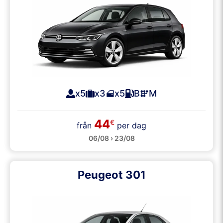
x5
x3
x5
B
M
44
€
från
per dag
06/08 › 23/08
Peugeot 301