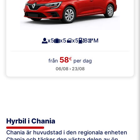
x5
x5
x5
B
M
58
€
från
per dag
06/08 › 23/08
Hyrbil i Chania
Chania
är huvudstad i den regionala enheten
Chania och täcker den västra delen av ön