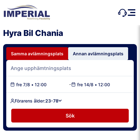
Hyra Bil Chania
Samma avlämningsplats
Annan avlämningsplats
-
fre 7/8
•
12:00
fre 14/8
•
12:00
Förarens ålder:
23-78
Sök