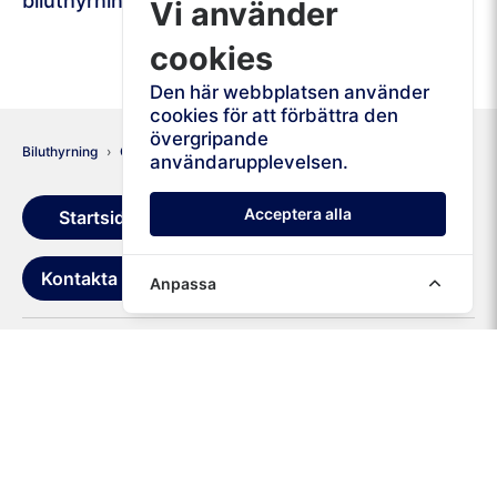
biluthyrningstjänster på Chania flygplats idag!
Vi använder
cookies
Den här webbplatsen använder
cookies för att förbättra den
övergripande
Biluthyrning
Grekland
Kreta
Chania
användarupplevelsen.
Acceptera alla
Startsida
Hyresvillkor
Kontakta oss
Anpassa
+1 646 740 0626
+30 211 19 85 264
› Chania
› Heraklion