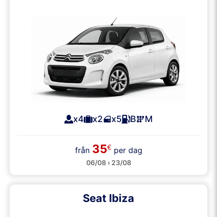
x4
x2
x5
B
M
35
€
från
per dag
06/08 › 23/08
Seat Ibiza