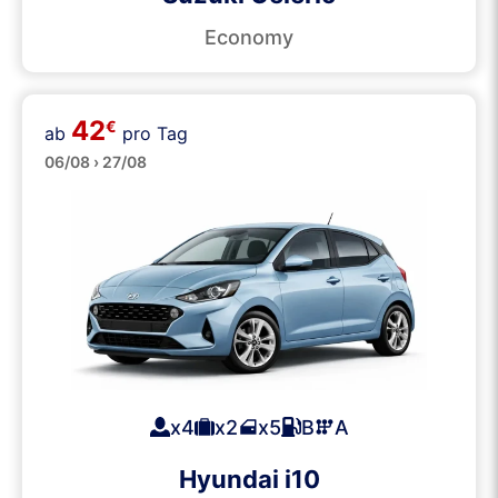
Economy
42
€
ab
pro Tag
Klein
06/08 › 27/08
x4
x2
x5
B
A
Hyundai i10