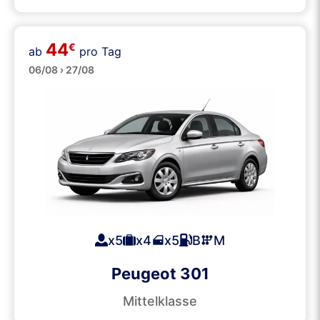
44
€
ab
pro Tag
Große
06/08 › 27/08
x5
x4
x5
B
M
Peugeot 301
Mittelklasse