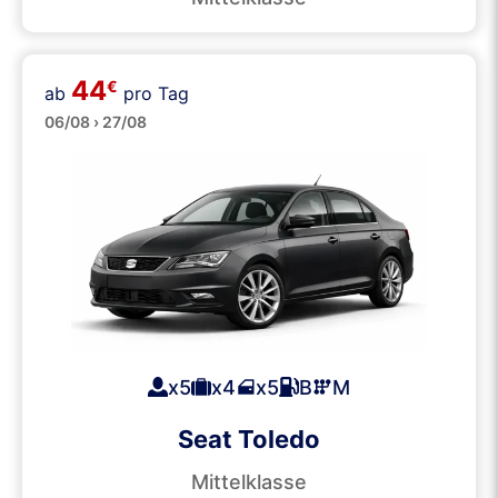
44
€
ab
pro Tag
Große
06/08 › 27/08
x5
x4
x5
B
M
Seat Toledo
Mittelklasse