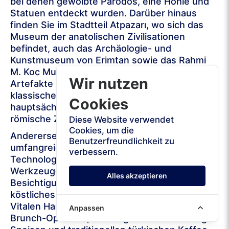
bei denen gewölbte Parodos, eine Höhle und
Statuen entdeckt wurden. Darüber hinaus
finden Sie im Stadtteil Atpazarı, wo sich das
Museum der anatolischen Zivilisationen
befindet, auch das Archäologie- und
Kunstmuseum von Erimtan sowie das Rahmi
M. Koc Museum. Das Erimtan-Museum zeigt
Wir nutzen
Artefakte und Ausstellungen aus der
klassischen Zeit und konzentriert sich
Cookies
hauptsächlich auf die griechische und
römische Zeit.
Diese Website verwendet
Cookies, um die
Andererseits ist das Rahmi M. Koc Museum ein
Benutzerfreundlichkeit zu
umfangreiches Wissenschafts- und
verbessern.
Technologiemuseum mit seltenen Objekten,
Werkzeugen und Autos. Wenn Sie vor der
Alles akzeptieren
Besichtigung der Sehenswürdigkeiten ein
köstliches Frühstück wünschen, bietet das
Vitalen Han Kafe & Kahvaltı fantastische
Anpassen
Brunch-Optionen, vielfältige und hochwertige