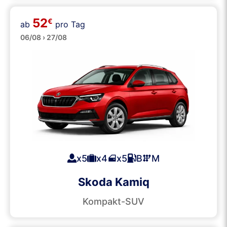
52
€
ab
pro Tag
SUVs
06/08 › 27/08
x5
x4
x5
B
M
Skoda Kamiq
Kompakt-SUV