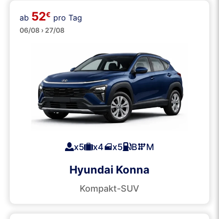
52
€
ab
pro Tag
SUVs
06/08 › 27/08
x5
x4
x5
B
M
Hyundai Konna
Kompakt-SUV