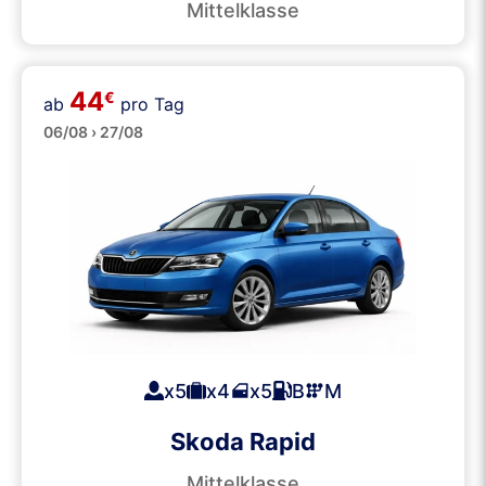
Mittelklasse
44
€
ab
pro Tag
Große
06/08 › 27/08
x5
x4
x5
B
M
Skoda Rapid
Mittelklasse