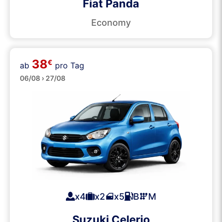
Fiat Panda
Economy
38
€
ab
pro Tag
Klein
06/08 › 27/08
x4
x2
x5
B
M
Suzuki Celerio