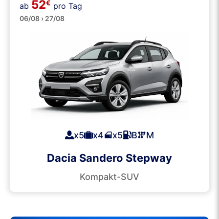
52
€
ab
pro Tag
SUVs
06/08 › 27/08
x5
x4
x5
B
M
Dacia Sandero Stepway
Kompakt-SUV