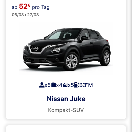
52
€
ab
pro Tag
SUVs
06/08 › 27/08
x5
x4
x5
B
M
Nissan Juke
Kompakt-SUV