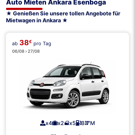
Auto Mieten Ankara Esenboga
★ Genießen Sie unsere tollen Angebote für
Mietwagen in Ankara ★
38
€
ab
pro Tag
Klein
06/08 › 27/08
x4
x2
x5
B
M