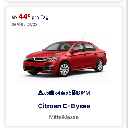
44
€
ab
pro Tag
Große
06/08 › 27/08
x5
x4
x5
B
M
Citroen C-Elysee
Mittelklasse