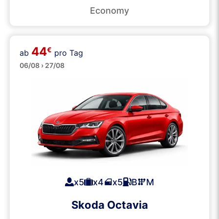
Economy
44
€
ab
pro Tag
Große
06/08 › 27/08
x5
x4
x5
B
M
Skoda Octavia