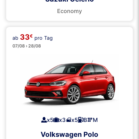
Economy
33
€
ab
pro Tag
Mittelklasse
07/08 › 28/08
x5
x3
x5
B
M
Volkswagen Polo