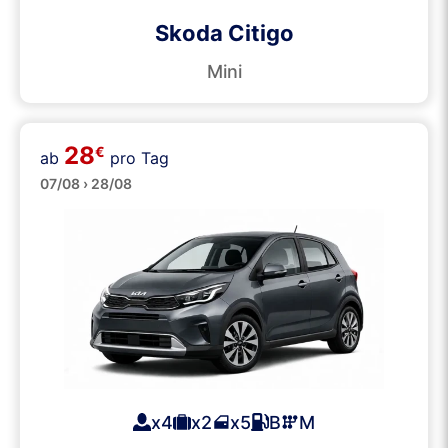
Skoda Citigo
Mini
28
€
ab
pro Tag
Klein
07/08 › 28/08
x4
x2
x5
B
M