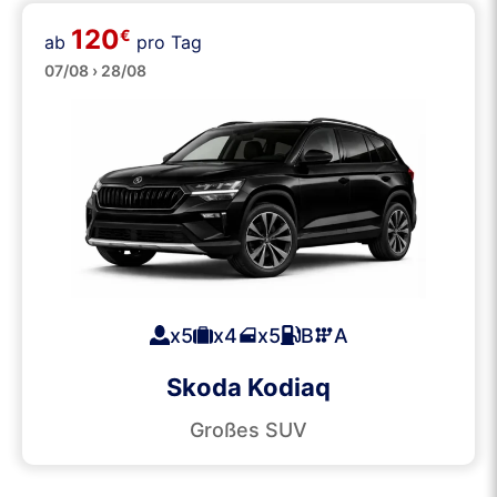
120
€
ab
pro Tag
SUVs
07/08 › 28/08
x5
x4
x5
B
A
Skoda Kodiaq
Großes SUV