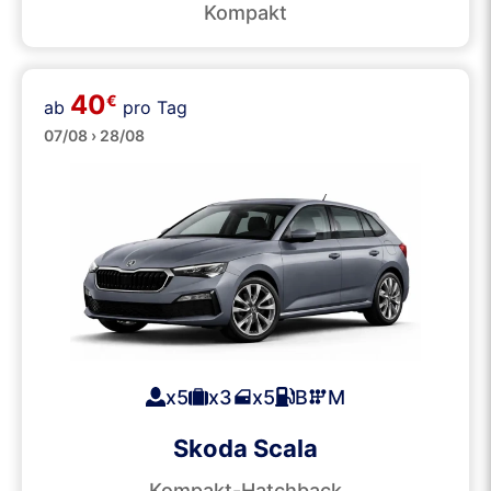
Kompakt
40
€
ab
pro Tag
Mittelklasse
07/08 › 28/08
x5
x3
x5
B
M
Skoda Scala
Kompakt-Hatchback