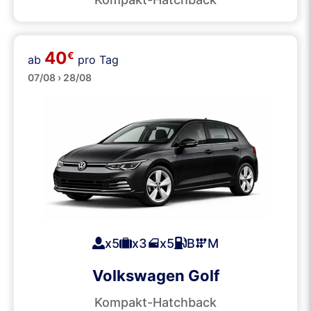
40
€
ab
pro Tag
Mittelklasse
07/08 › 28/08
x5
x3
x5
B
M
Volkswagen Golf
Kompakt-Hatchback