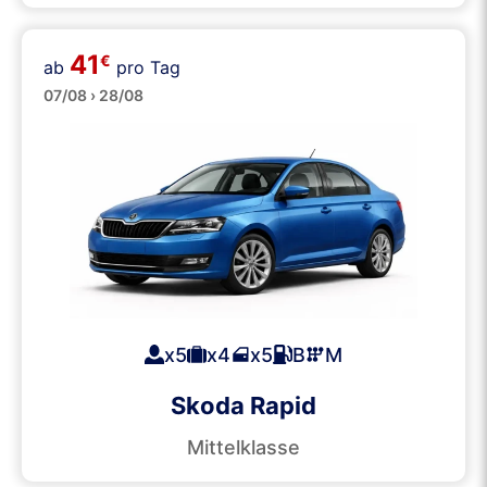
41
€
ab
pro Tag
Große
07/08 › 28/08
x5
x4
x5
B
M
Skoda Rapid
Mittelklasse