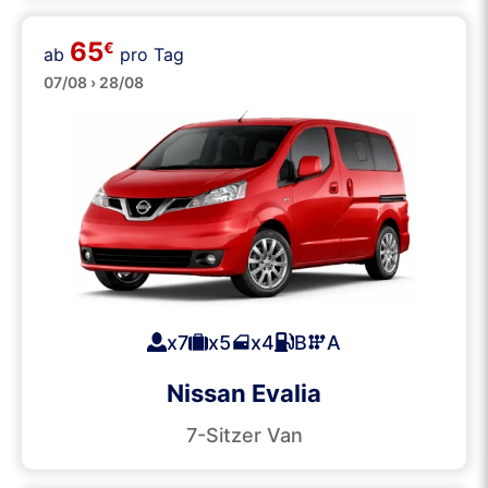
65
€
ab
pro Tag
Kleinbusse
07/08 › 28/08
x7
x5
x4
B
A
Nissan Evalia
7-Sitzer Van