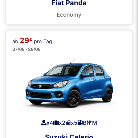
Fiat Panda
Economy
29
€
ab
pro Tag
Klein
07/08 › 28/08
x4
x2
x5
B
M
Suzuki Celerio