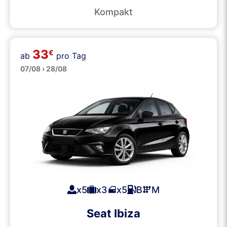
Kompakt
33
€
ab
pro Tag
Mittelklasse
07/08 › 28/08
x5
x3
x5
B
M
Seat Ibiza