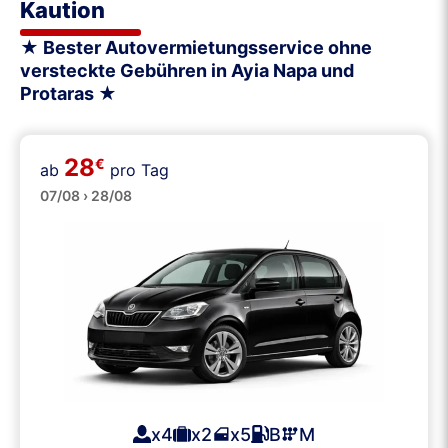
Kaution
★ Bester Autovermietungsservice ohne
versteckte Gebühren in Ayia Napa und
Protaras ★
28
€
ab
pro Tag
Klein
07/08 › 28/08
x4
x2
x5
B
M