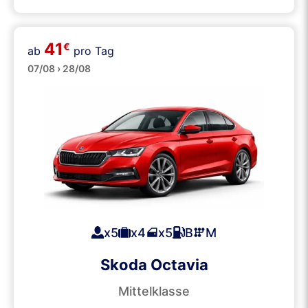
41
€
ab
pro Tag
Große
07/08 › 28/08
x5
x4
x5
B
M
Skoda Octavia
Mittelklasse