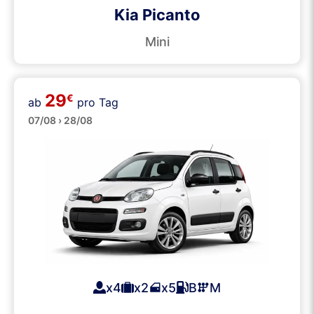
Kia Picanto
Mini
29
€
ab
pro Tag
Klein
07/08 › 28/08
x4
x2
x5
B
M