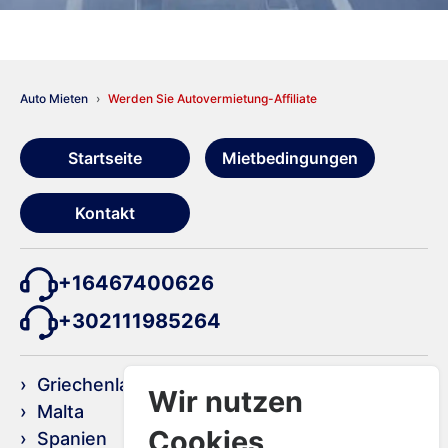
Auto Mieten
Werden Sie Autovermietung-Affiliate
Startseite
Mietbedingungen
Kontakt
+16467400626
+302111985264
› Griechenland
› Kroatien
Wir nutzen
› Malta
› Portugal
Cookies
› Spanien
› Türkei