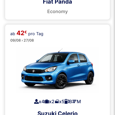
Fiat Panda
Economy
42
€
ab
pro Tag
Klein
09/08 › 27/08
x4
x2
x5
B
M
Suzuki Celerio