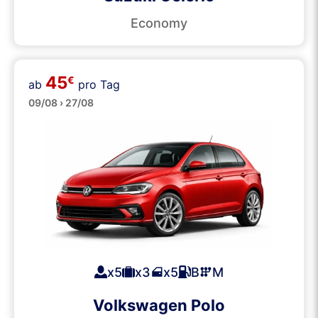
Economy
45
€
ab
pro Tag
Mittelklasse
09/08 › 27/08
x5
x3
x5
B
M
Volkswagen Polo