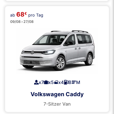
68
€
ab
pro Tag
Kleinbusse
09/08 › 27/08
x7
x5
x4
B
M
Volkswagen Caddy
7-Sitzer Van