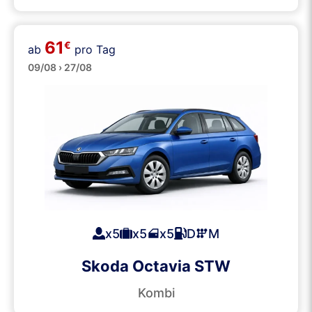
61
€
ab
pro Tag
Kombis
09/08 › 27/08
x5
x5
x5
D
M
Skoda Octavia STW
Kombi