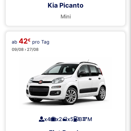
Kia Picanto
Mini
42
€
ab
pro Tag
Klein
09/08 › 27/08
x4
x2
x5
B
M