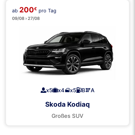
200
€
ab
pro Tag
SUVs
09/08 › 27/08
x5
x4
x5
B
A
Skoda Kodiaq
Großes SUV