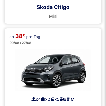
Skoda Citigo
Mini
38
€
ab
pro Tag
Klein
09/08 › 27/08
x4
x2
x5
B
M