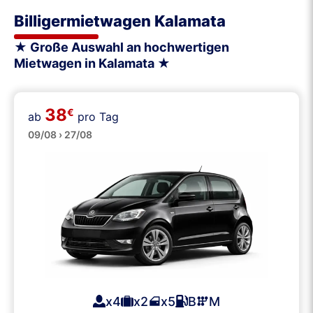
Billigermietwagen Kalamata
★ Große Auswahl an hochwertigen
Mietwagen in Kalamata ★
38
€
ab
pro Tag
Klein
09/08 › 27/08
x4
x2
x5
B
M