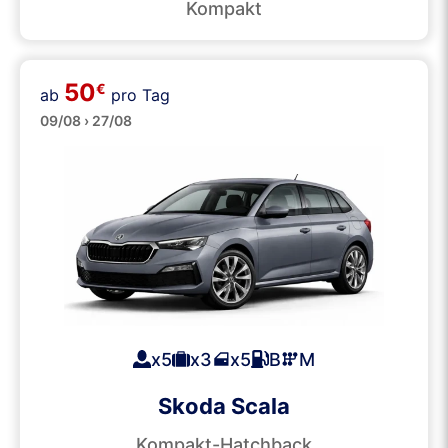
Kompakt
50
€
ab
pro Tag
Mittelklasse
09/08 › 27/08
x5
x3
x5
B
M
Skoda Scala
Kompakt-Hatchback