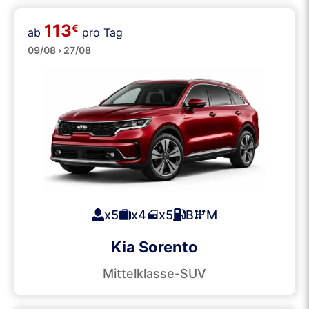
113
€
ab
pro Tag
SUVs
09/08 › 27/08
x5
x4
x5
B
M
Kia Sorento
Mittelklasse-SUV