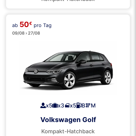
50
€
ab
pro Tag
Mittelklasse
09/08 › 27/08
x5
x3
x5
B
M
Volkswagen Golf
Kompakt-Hatchback