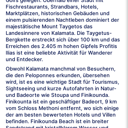
Golfs gelegen. Oberhalb einer Stadt mit
Fischrestaurants, Strandbars, Hotels,
Marktplätzen, historischen Gebäuden und
einem pulsierenden Nachtleben dominiert der
majestätische Mount Taygetos das
Landesinnere von Kalamata. Die Taygetus-
Bergkette erstreckt sich über 100 km und das
Erreichen des 2.405 m hohen Gipfels Profitis
Ilias ist eine beliebte Aktivität für Wanderer
und Entdecker.
Obwohl Kalamata manchmal von Besuchern,
die den Peloponnes erkunden, übersehen
wird, ist es eine wichtige Stadt für Tourismus,
Sightseeing und kurze Autofahrten in Natur-
und Badeorte wie Stoupa und Finikounda.
Finikounta ist ein geschäftiger Badeort, 9 km
vom Schloss Methoni entfernt, wo sich einige
der am besten bewerteten Hotels und Villen
befinden. Finikounda Beach ist ein breiter
Sandstrand mit kristallklarem Wasser und