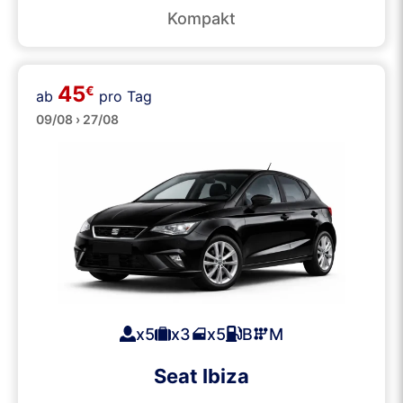
Kompakt
45
€
ab
pro Tag
Mittelklasse
09/08 › 27/08
x5
x3
x5
B
M
Seat Ibiza