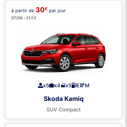
30
€
à partir de
par jour
SUVs
07/08 › 31/12
x5
x4
x5
E
M
Skoda Kamiq
SUV Compact