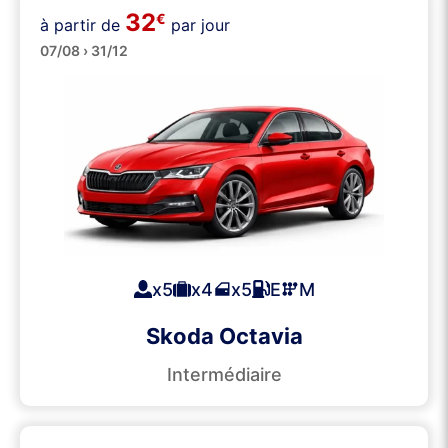
32
€
à partir de
par jour
Grandes
07/08 › 31/12
x5
x4
x5
E
M
Skoda Octavia
Intermédiaire