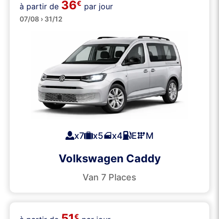
36
€
à partir de
par jour
Minibus
07/08 › 31/12
x7
x5
x4
E
M
Volkswagen Caddy
Van 7 Places
51
€