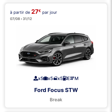
27
€
à partir de
par jour
Breaks
07/08 › 31/12
x5
x5
x5
E
M
Ford Focus STW
Break