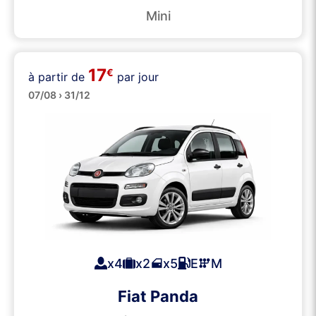
Mini
17
€
à partir de
par jour
Petites
07/08 › 31/12
x4
x2
x5
E
M
Fiat Panda