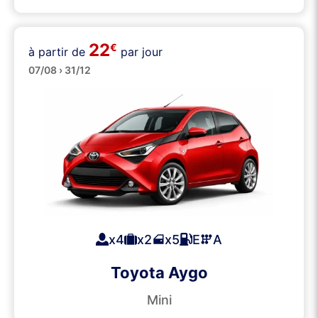
22
€
à partir de
par jour
Petites
07/08 › 31/12
x4
x2
x5
E
A
Toyota Aygo
Mini