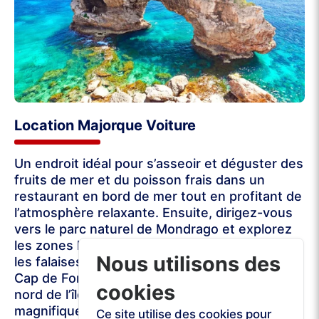
Location Majorque Voiture
Un endroit idéal pour s’asseoir et déguster des
fruits de mer et du poisson frais dans un
restaurant en bord de mer tout en profitant de
l’atmosphère relaxante. Ensuite, dirigez-vous
vers le parc naturel de Mondrago et explorez
les zones humides, les plages, les sentiers et
Nous utilisons des
les falaises. Continuez votre voyage jusqu’au
Cap de Formentor, un endroit magnifique du
cookies
nord de l’île, célèbre pour ses vues
magnifiques sur les baies environnantes.
Ce site utilise des cookies pour