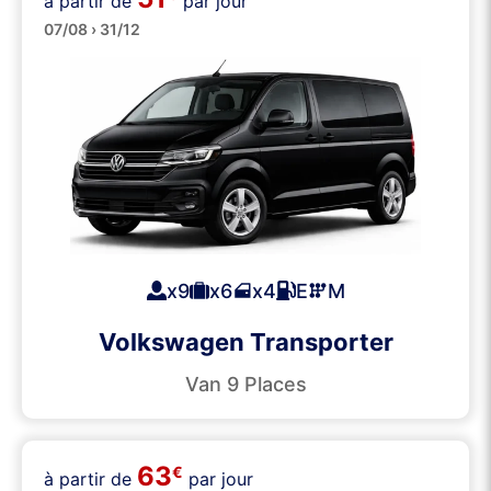
à partir de
par jour
Minibus
07/08 › 31/12
x9
x6
x4
E
M
Volkswagen Transporter
Van 9 Places
63
€
à partir de
par jour