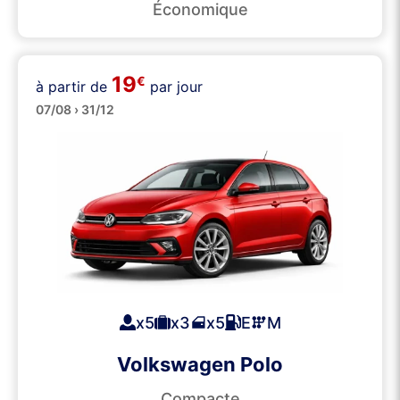
Économique
19
€
à partir de
par jour
Moyennes
07/08 › 31/12
x5
x3
x5
E
M
Volkswagen Polo
Compacte