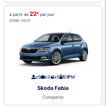
22
€
à partir de
par jour
Moyennes
07/08 › 31/12
x5
x3
x5
D
M
Skoda Fabia
Compacte