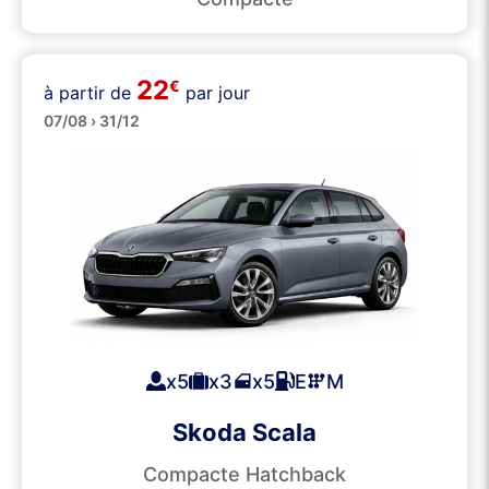
22
€
à partir de
par jour
Moyennes
07/08 › 31/12
x5
x3
x5
E
M
Skoda Scala
Compacte Hatchback