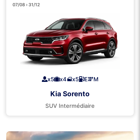
SUVs
07/08 › 31/12
x5
x4
x5
E
M
Kia Sorento
SUV Intermédiaire