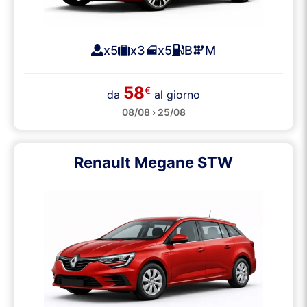
x5
x3
x5
B
M
58
€
da
al giorno
08/08 › 25/08
Renault Megane STW