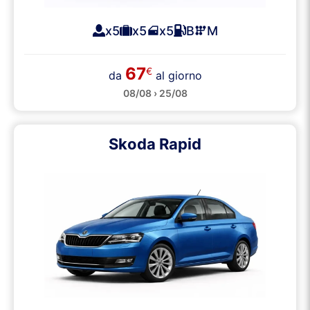
x5
x5
x5
B
M
67
€
da
al giorno
08/08 › 25/08
Skoda Rapid