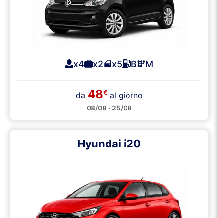
x4
x2
x5
B
M
48
€
da
al giorno
08/08 › 25/08
Hyundai i20