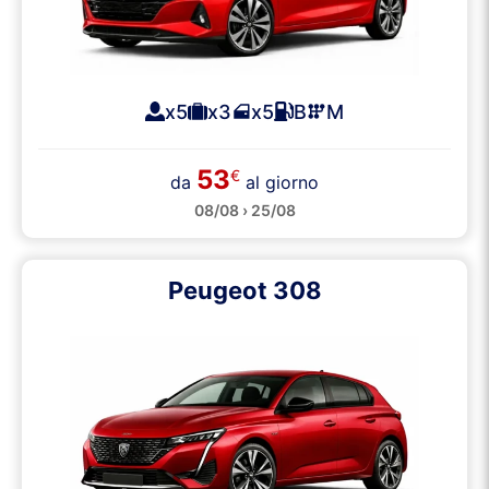
x5
x3
x5
B
M
53
€
da
al giorno
08/08 › 25/08
Peugeot 308