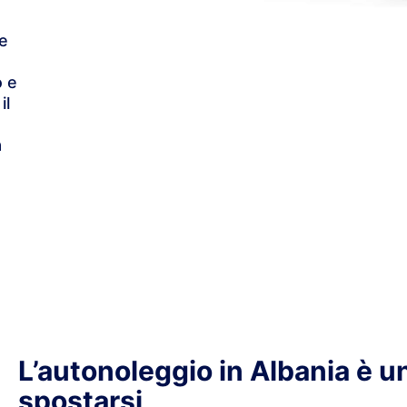
le
o e
il
a
L’autonoleggio in Albania è 
spostarsi