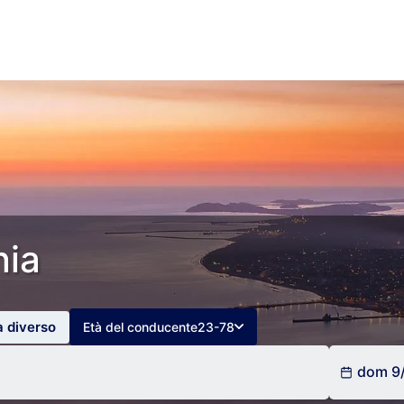
nia
a diverso
Età del conducente
23-78
dom 9