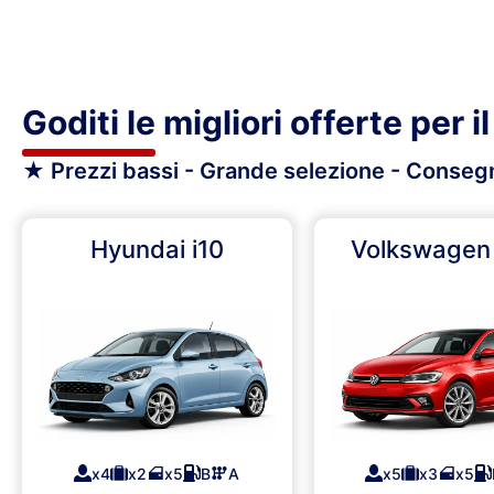
Goditi le migliori offerte per 
★ Prezzi bassi - Grande selezione - Conseg
Hyundai i10
Volkswagen
x4
x2
x5
B
A
x5
x3
x5