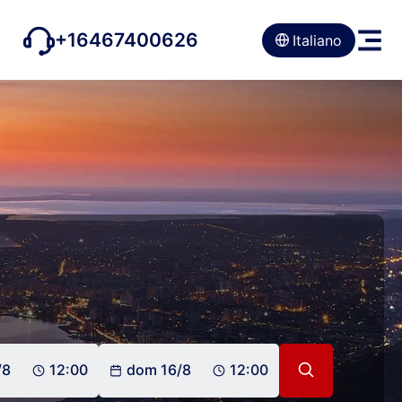
+16467400626
Italiano
/8
12:00
dom 16/8
12:00