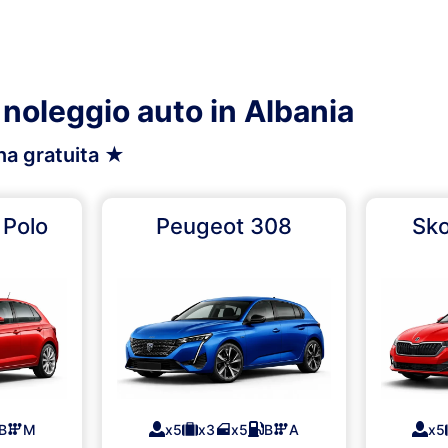
il noleggio auto in Albania
na gratuita ★
 Polo
Peugeot 308
Sko
B
M
x5
x3
x5
B
A
x5