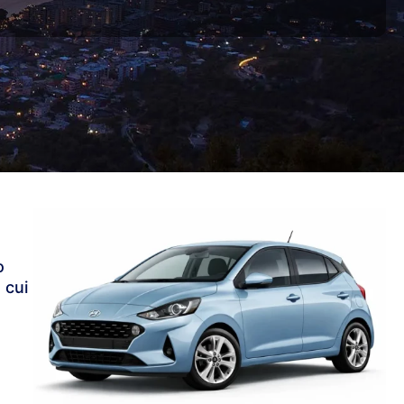
o
 cui