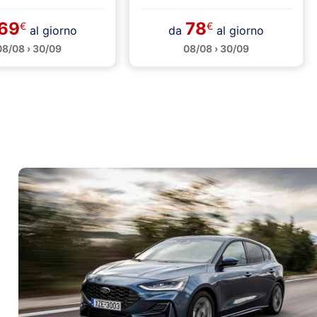
69
78
€
€
al giorno
da
al giorno
08/08 › 30/09
08/08 › 30/09