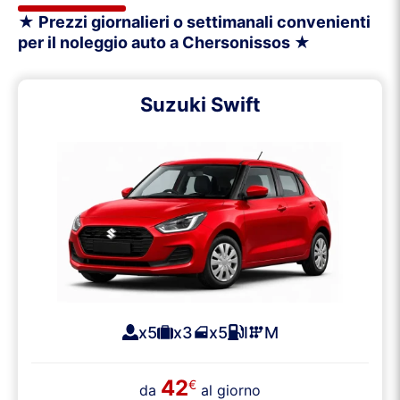
★ Prezzi giornalieri o settimanali convenienti
per il noleggio auto a Chersonissos ★
Suzuki Swift
x5
x3
x5
I
M
42
€
da
al giorno