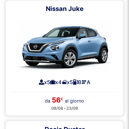
Nissan Juke
x5
x4
x5
B
A
56
€
da
al giorno
08/08 › 23/08