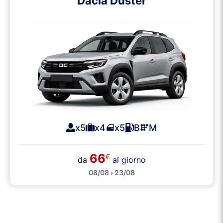
Dacia Duster
x5
x4
x5
B
M
66
€
da
al giorno
08/08 › 23/08