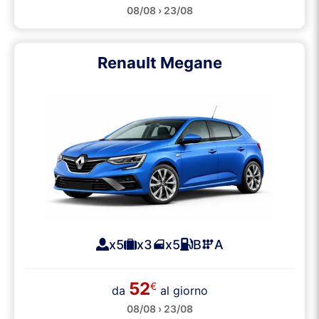
08/08 › 23/08
Renault Megane
x5
x3
x5
B
A
52
€
da
al giorno
08/08 › 23/08