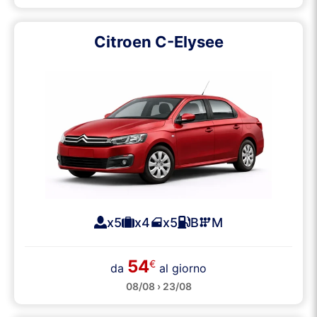
Citroen C-Elysee
x5
x4
x5
B
M
54
€
da
al giorno
08/08 › 23/08