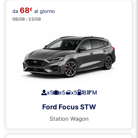
68
€
Station Wagons
da
al giorno
08/08 › 23/08
x5
x5
x5
B
M
Ford Focus STW
Station Wagon