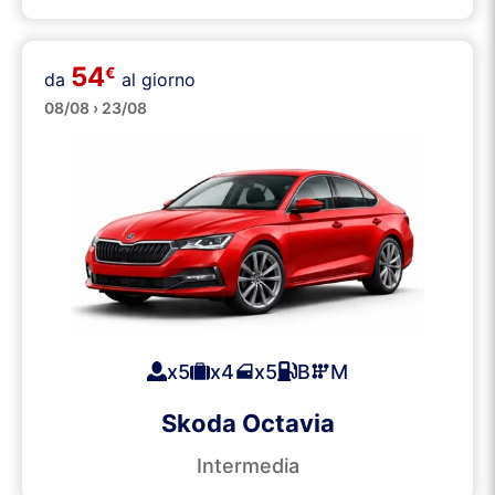
54
€
da
al giorno
Grandi
08/08 › 23/08
x5
x4
x5
B
M
Skoda Octavia
Intermedia