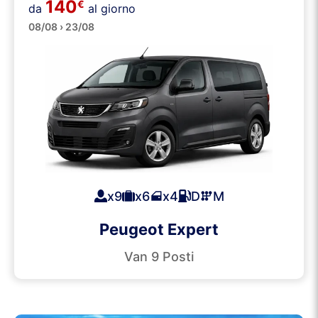
140
€
da
al giorno
Minibus
08/08 › 23/08
x9
x6
x4
D
M
Peugeot Expert
Van 9 Posti