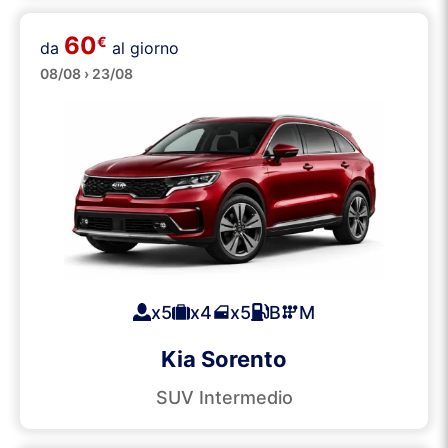
60
€
da
al giorno
SUVs
08/08 › 23/08
x5
x4
x5
B
M
Kia Sorento
SUV Intermedio