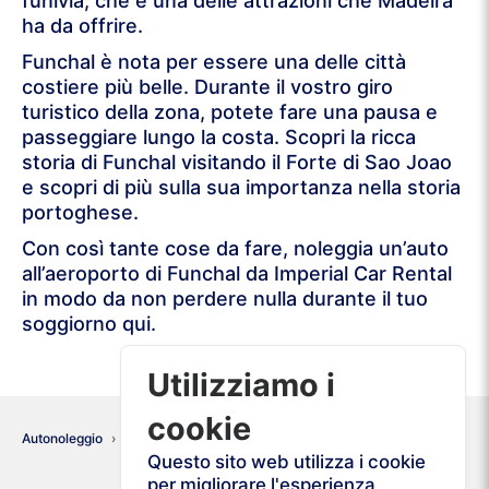
funivia, che è una delle attrazioni che Madeira
ha da offrire.
Funchal è nota per essere una delle città
costiere più belle. Durante il vostro giro
turistico della zona, potete fare una pausa e
passeggiare lungo la costa. Scopri la ricca
storia di Funchal visitando il Forte di Sao Joao
e scopri di più sulla sua importanza nella storia
portoghese.
Con così tante cose da fare, noleggia un’auto
all’aeroporto di Funchal da Imperial Car Rental
in modo da non perdere nulla durante il tuo
soggiorno qui.
Utilizziamo i
cookie
Autonoleggio
Portogallo
Madeira
Questo sito web utilizza i cookie
per migliorare l'esperienza