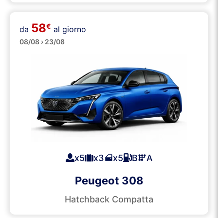
58
€
da
al giorno
Medie
08/08 › 23/08
x5
x3
x5
B
A
Peugeot 308
Hatchback Compatta