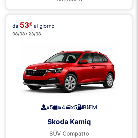
53
€
da
al giorno
SUVs
08/08 › 23/08
x5
x4
x5
B
M
Skoda Kamiq
SUV Compatto