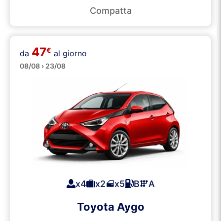
Compatta
47
€
da
al giorno
Piccole
08/08 › 23/08
x4
x2
x5
B
A
Toyota Aygo