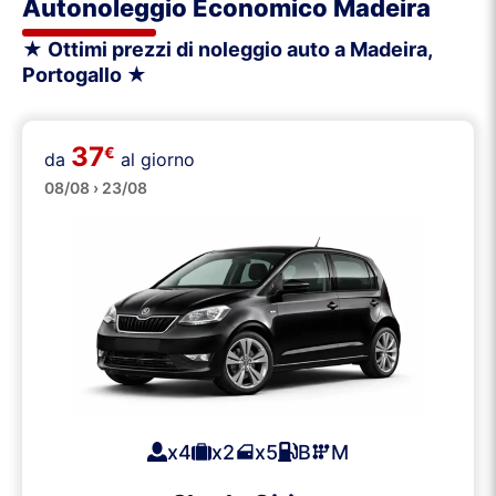
Autonoleggio Economico Madeira
★ Ottimi prezzi di noleggio auto a Madeira,
Portogallo ★
37
€
da
al giorno
Piccole
08/08 › 23/08
x4
x2
x5
B
M