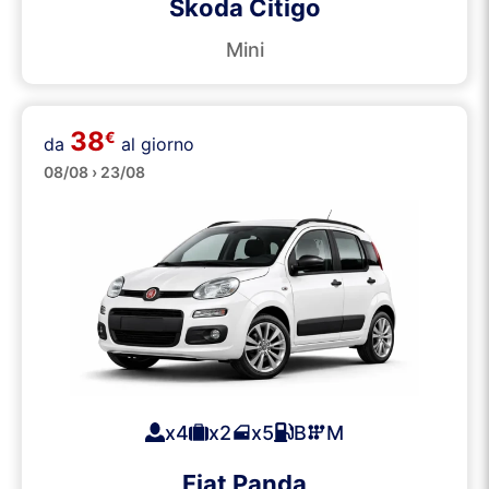
Skoda Citigo
Mini
38
€
da
al giorno
Piccole
08/08 › 23/08
x4
x2
x5
B
M
Fiat Panda