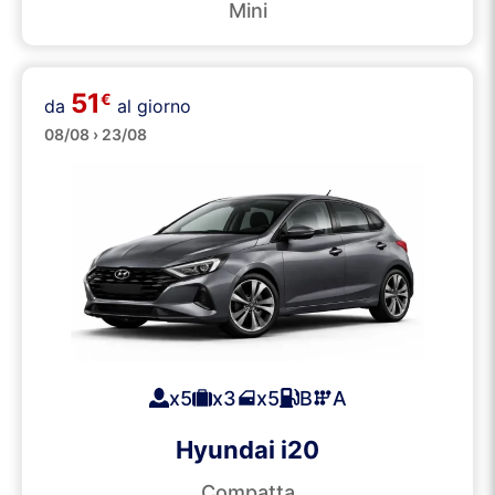
Mini
51
€
da
al giorno
Medie
08/08 › 23/08
x5
x3
x5
B
A
Hyundai i20
Compatta