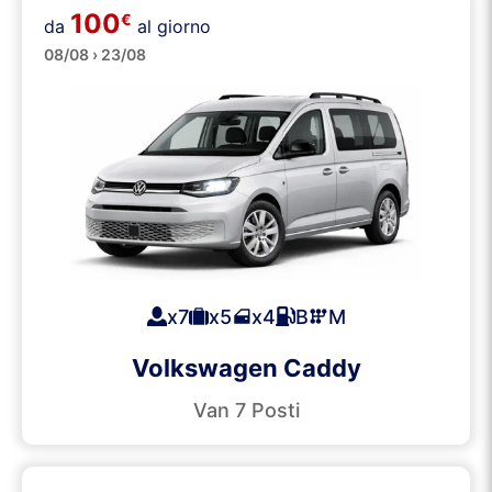
100
€
da
al giorno
Minibus
08/08 › 23/08
x7
x5
x4
B
M
Volkswagen Caddy
Van 7 Posti