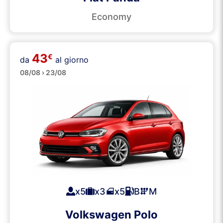
Economy
43
€
da
al giorno
Medie
08/08 › 23/08
x5
x3
x5
B
M
Volkswagen Polo