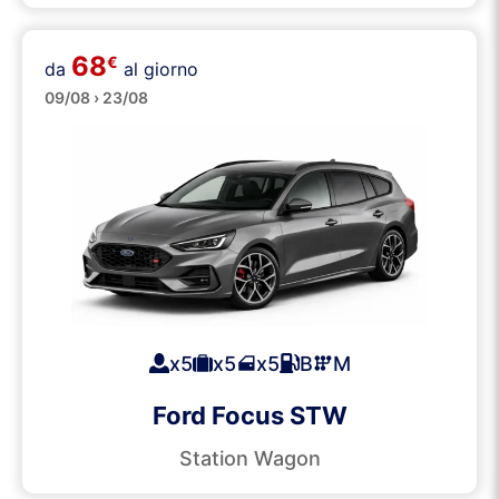
68
€
Station Wagons
da
al giorno
09/08 › 23/08
x5
x5
x5
B
M
Ford Focus STW
Station Wagon