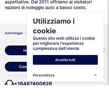
aspettative. Dal 2011 offriamo ai visitatori
opzioni di noleggio auto a basso costo.
Utilizziamo i
cookie
Autonoleggio
Portogallo
Porto
Questo sito web utilizza i cookie
per migliorare l'esperienza
Condizioni di
complessiva dell'utente.
Home
noleggio
Accetta tutti
Contattaci
Personalizza
+16467400626
+302111985264