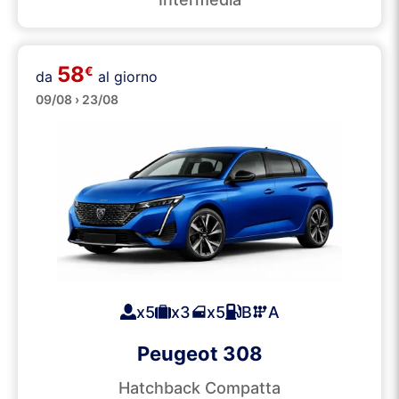
58
€
da
al giorno
Medie
09/08 › 23/08
x5
x3
x5
B
A
Peugeot 308
Hatchback Compatta