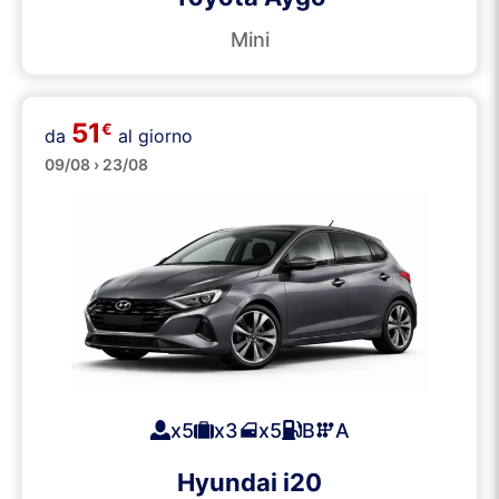
Mini
51
€
da
al giorno
Medie
09/08 › 23/08
x5
x3
x5
B
A
Hyundai i20