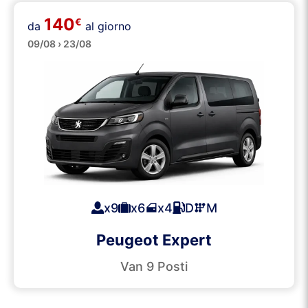
140
€
da
al giorno
Minibus
09/08 › 23/08
x9
x6
x4
D
M
Peugeot Expert
Van 9 Posti