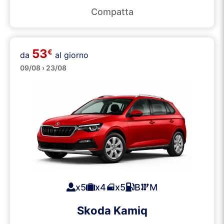
Compatta
53
€
da
al giorno
SUVs
09/08 › 23/08
x5
x4
x5
B
M
Skoda Kamiq