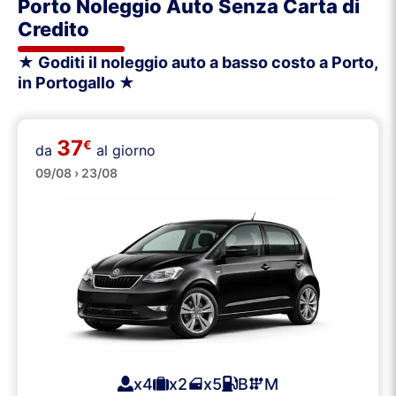
Porto Noleggio Auto Senza Carta di
Credito
★ Goditi il noleggio auto a basso costo a Porto,
in Portogallo ★
37
€
da
al giorno
Piccole
09/08 › 23/08
x4
x2
x5
B
M