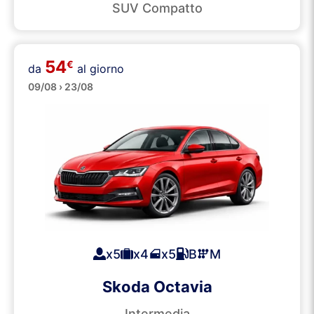
SUV Compatto
54
€
da
al giorno
Grandi
09/08 › 23/08
x5
x4
x5
B
M
Skoda Octavia
Intermedia