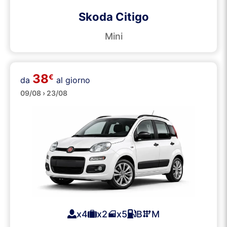
Skoda Citigo
Mini
38
€
da
al giorno
Piccole
09/08 › 23/08
x4
x2
x5
B
M