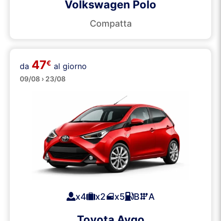
Volkswagen Polo
Compatta
47
€
da
al giorno
Piccole
09/08 › 23/08
x4
x2
x5
B
A
Toyota Aygo