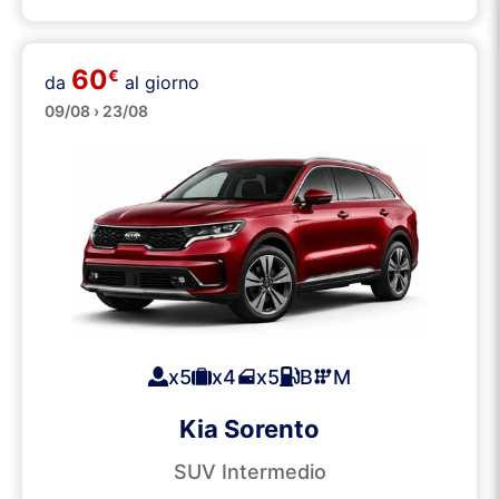
60
€
da
al giorno
SUVs
09/08 › 23/08
x5
x4
x5
B
M
Kia Sorento
SUV Intermedio