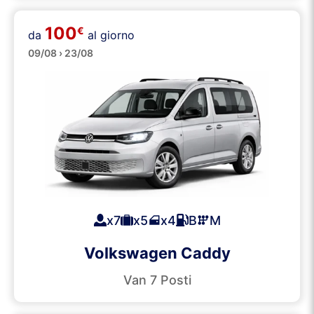
100
€
da
al giorno
Minibus
09/08 › 23/08
x7
x5
x4
B
M
Volkswagen Caddy
Van 7 Posti