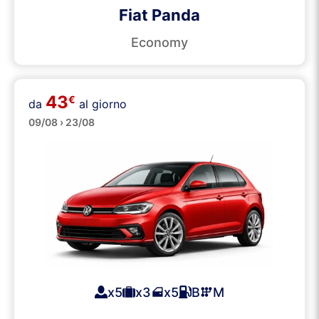
Fiat Panda
Economy
43
€
da
al giorno
Medie
09/08 › 23/08
x5
x3
x5
B
M