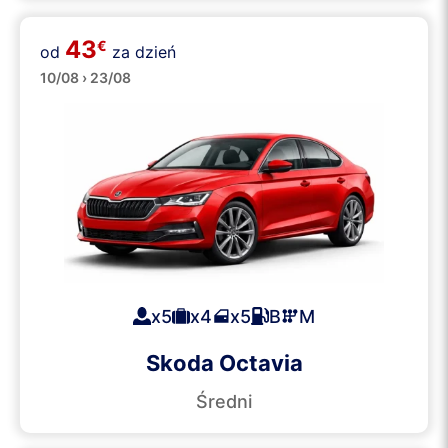
43
€
od
za dzień
Duże
10/08 › 23/08
x5
x4
x5
B
M
Skoda Octavia
Średni