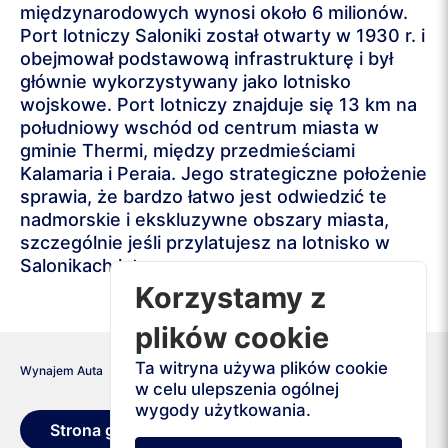
międzynarodowych wynosi około 6 milionów.
Port lotniczy Saloniki został otwarty w 1930 r. i
obejmował podstawową infrastrukturę i był
głównie wykorzystywany jako lotnisko
wojskowe. Port lotniczy znajduje się 13 km na
południowy wschód od centrum miasta w
gminie Thermi, między przedmieściami
Kalamaria i Peraia. Jego strategiczne położenie
sprawia, że ​​bardzo łatwo jest odwiedzić te
nadmorskie i ekskluzywne obszary miasta,
szczególnie jeśli przylatujesz na lotnisko w
Salonikach latem.
Korzystamy z
plików cookie
Ta witryna używa plików cookie
Wynajem Auta
Grecja
Saloniki
w celu ulepszenia ogólnej
wygody użytkowania.
Strona główna
Warunki wynajmu