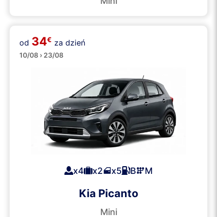
Mini
34
€
od
za dzień
Małe
10/08 › 23/08
x4
x2
x5
B
M
Kia Picanto
Mini