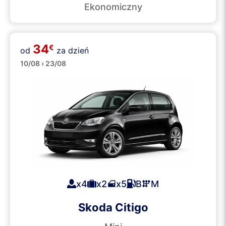
Ekonomiczny
34
€
od
za dzień
Małe
10/08 › 23/08
x4
x2
x5
B
M
Skoda Citigo