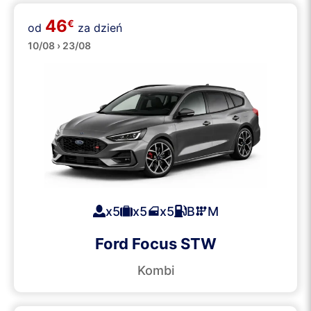
46
€
od
za dzień
Kombi
10/08 › 23/08
x5
x5
x5
B
M
Ford Focus STW
Kombi