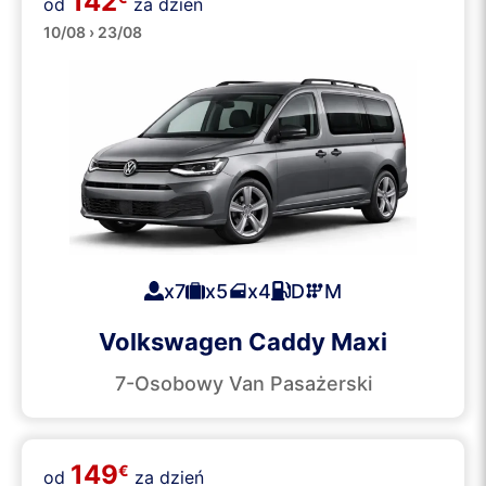
142
od
za dzień
Minibusy
10/08 › 23/08
x7
x5
x4
D
M
Volkswagen Caddy Maxi
7-Osobowy Van Pasażerski
149
€
od
za dzień