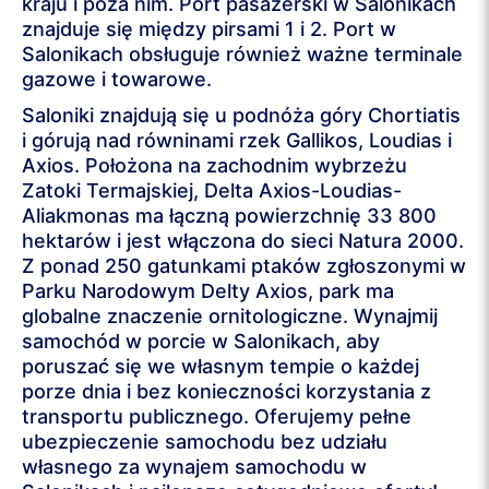
kraju i poza nim. Port pasażerski w Salonikach
znajduje się między pirsami 1 i 2. Port w
Salonikach obsługuje również ważne terminale
gazowe i towarowe.
Saloniki znajdują się u podnóża góry Chortiatis
i górują nad równinami rzek Gallikos, Loudias i
Axios. Położona na zachodnim wybrzeżu
Zatoki Termajskiej, Delta Axios-Loudias-
Aliakmonas ma łączną powierzchnię 33 800
hektarów i jest włączona do sieci Natura 2000.
Z ponad 250 gatunkami ptaków zgłoszonymi w
Parku Narodowym Delty Axios, park ma
globalne znaczenie ornitologiczne. Wynajmij
samochód w porcie w Salonikach, aby
poruszać się we własnym tempie o każdej
porze dnia i bez konieczności korzystania z
transportu publicznego. Oferujemy pełne
ubezpieczenie samochodu bez udziału
własnego za wynajem samochodu w