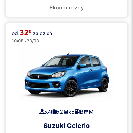
Ekonomiczny
32
€
od
za dzień
Małe
10/08 › 23/08
x4
x2
x5
B
M
Suzuki Celerio