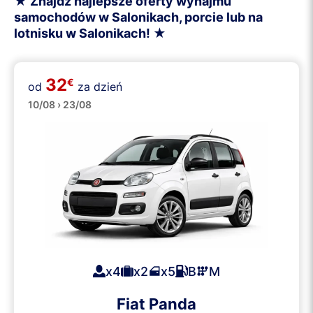
★ Znajdź najlepsze oferty wynajmu
samochodów w Salonikach, porcie lub na
lotnisku w Salonikach! ★
32
€
od
za dzień
Małe
10/08 › 23/08
x4
x2
x5
B
M
Fiat Panda