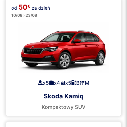
50
€
od
za dzień
SUV-y
10/08 › 23/08
x5
x4
x5
B
M
Skoda Kamiq
Kompaktowy SUV