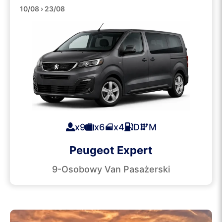
Minibusy
10/08 › 23/08
x9
x6
x4
D
M
Peugeot Expert
9-Osobowy Van Pasażerski