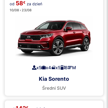
58
€
od
za dzień
SUV-y
10/08 › 23/08
x5
x4
x5
B
M
Kia Sorento
Średni SUV
€