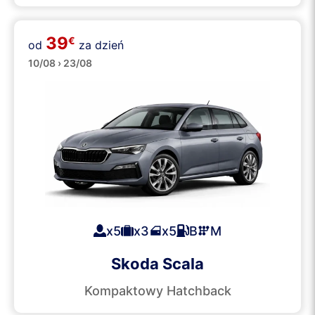
39
€
od
za dzień
Średnie
10/08 › 23/08
x5
x3
x5
B
M
Skoda Scala
Kompaktowy Hatchback