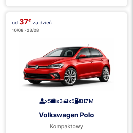
37
€
od
za dzień
Średnie
10/08 › 23/08
x5
x3
x5
B
M
Volkswagen Polo
Kompaktowy