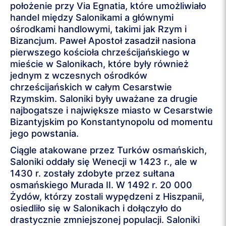
położenie przy Via Egnatia, które umożliwiało
handel między Salonikami a głównymi
ośrodkami handlowymi, takimi jak Rzym i
Bizancjum. Paweł Apostoł zasadził nasiona
pierwszego kościoła chrześcijańskiego w
mieście w Salonikach, które były również
jednym z wczesnych ośrodków
chrześcijańskich w całym Cesarstwie
Rzymskim. Saloniki były uważane za drugie
najbogatsze i największe miasto w Cesarstwie
Bizantyjskim po Konstantynopolu od momentu
jego powstania.
Ciągle atakowane przez Turków osmańskich,
Saloniki oddały się Wenecji w 1423 r., ale w
1430 r. zostały zdobyte przez sułtana
osmańskiego Murada II. W 1492 r. 20 000
Żydów, którzy zostali wypędzeni z Hiszpanii,
osiedliło się w Salonikach i dołączyło do
drastycznie zmniejszonej populacji. Saloniki