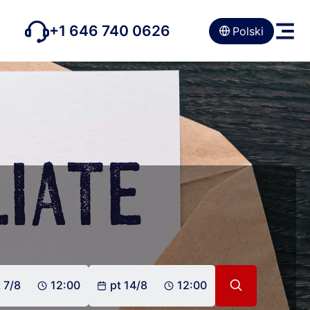
+1 646 740 0626
Polski
 7/8
12:00
pt 14/8
12:00