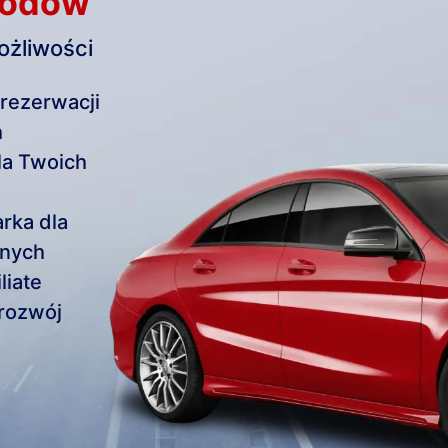
hodów
ożliwości
rezerwacji
h
la Twoich
rka dla
znych
liate
rozwój