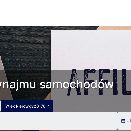
 wynajmu samochodów
Wiek kierowcy
23-78
pt