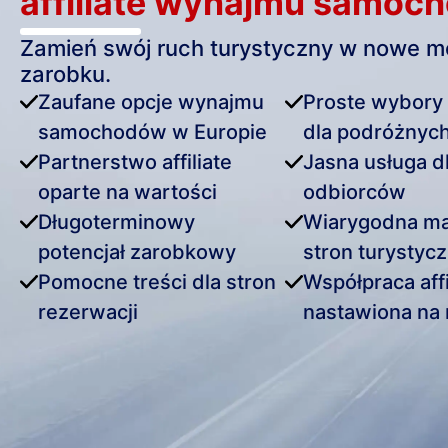
affiliate wynajmu samoc
Zamień swój ruch turystyczny w nowe m
zarobku.
Zaufane opcje wynajmu
Proste wybory 
samochodów w Europie
dla podróżnyc
Partnerstwo affiliate
Jasna usługa d
oparte na wartości
odbiorców
Długoterminowy
Wiarygodna ma
potencjał zarobkowy
stron turystyc
Pomocne treści dla stron
Współpraca affi
rezerwacji
nastawiona na 