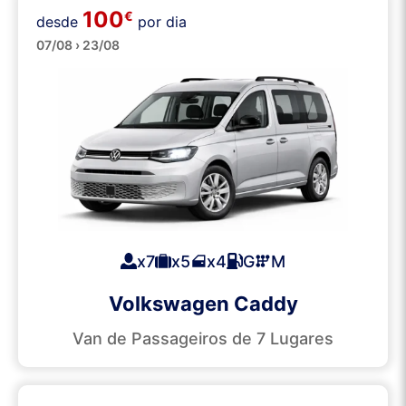
100
€
desde
por dia
Carrinhas
07/08 › 23/08
x7
x5
x4
G
M
Volkswagen Caddy
Van de Passageiros de 7 Lugares