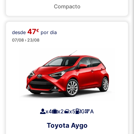
Compacto
47
€
desde
por dia
Pequenos
07/08 › 23/08
x4
x2
x5
G
A
Toyota Aygo