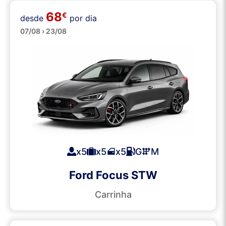
68
€
Station Wagons
desde
por dia
07/08 › 23/08
x5
x5
x5
G
M
Ford Focus STW
Carrinha