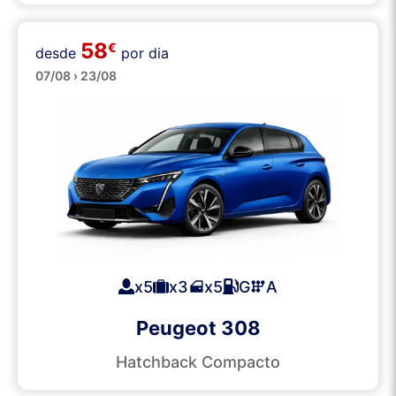
58
€
desde
por dia
Médios
07/08 › 23/08
x5
x3
x5
G
A
Peugeot 308
Hatchback Compacto