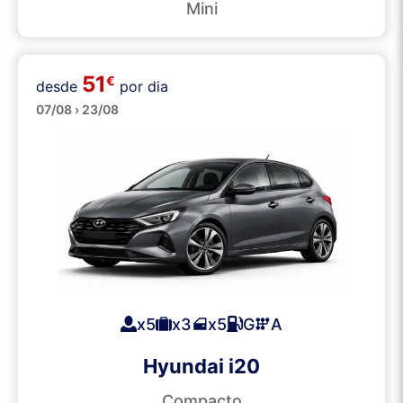
Mini
51
€
desde
por dia
Médios
07/08 › 23/08
x5
x3
x5
G
A
Hyundai i20
Compacto