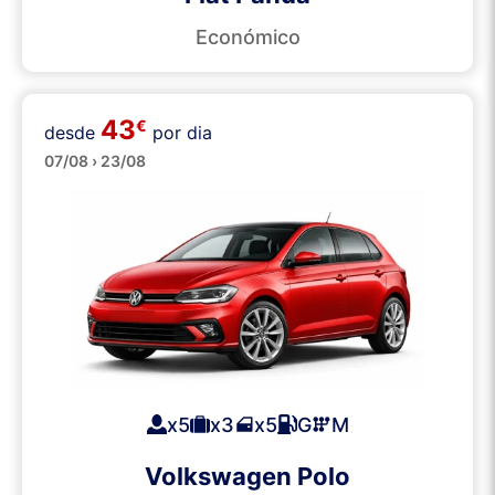
Económico
43
€
desde
por dia
Médios
07/08 › 23/08
x5
x3
x5
G
M
Volkswagen Polo