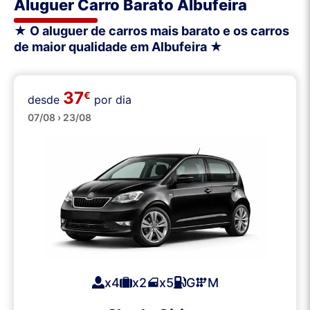
Aluguer Carro Barato Albufeira
★ O aluguer de carros mais barato e os carros
de maior qualidade em Albufeira ★
37
€
desde
por dia
Pequenos
07/08 › 23/08
x4
x2
x5
G
M