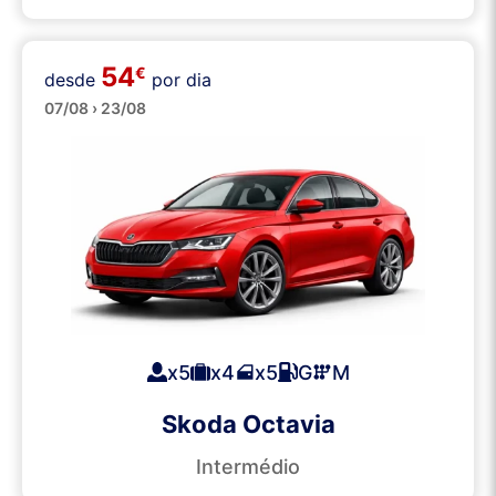
54
€
desde
por dia
Grandes
07/08 › 23/08
x5
x4
x5
G
M
Skoda Octavia
Intermédio