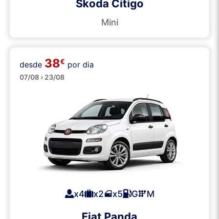
Skoda Citigo
Mini
38
€
desde
por dia
Pequenos
07/08 › 23/08
x4
x2
x5
G
M
Fiat Panda