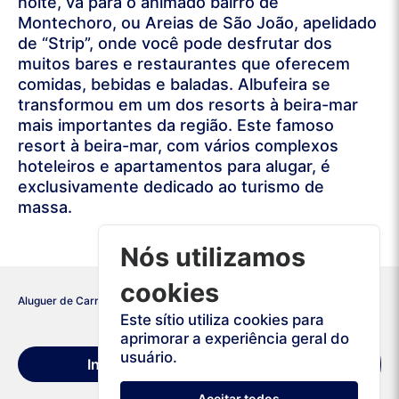
noite, vá para o animado bairro de
Montechoro, ou Areias de São João, apelidado
de “Strip”, onde você pode desfrutar dos
muitos bares e restaurantes que oferecem
comidas, bebidas e baladas. Albufeira se
transformou em um dos resorts à beira-mar
mais importantes da região. Este famoso
resort à beira-mar, com vários complexos
hoteleiros e apartamentos para alugar, é
exclusivamente dedicado ao turismo de
massa.
Nós utilizamos
cookies
Aluguer de Carros
Portugal
Albufeira
Este sítio utiliza cookies para
aprimorar a experiência geral do
Condições de
usuário.
Início
aluguer
Aceitar todos