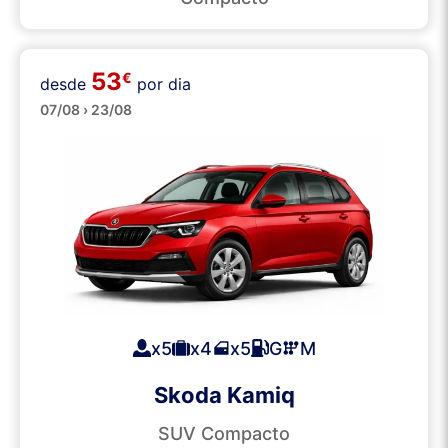
53
€
desde
por dia
SUVs
07/08 › 23/08
x5
x4
x5
G
M
Skoda Kamiq
SUV Compacto