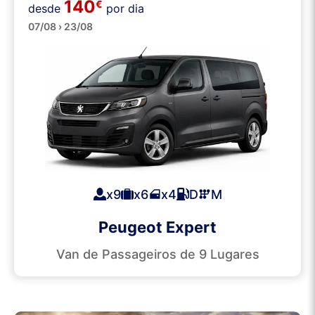
140
€
desde
por dia
Carrinhas
07/08 › 23/08
x9
x6
x4
D
M
Peugeot Expert
Van de Passageiros de 9 Lugares