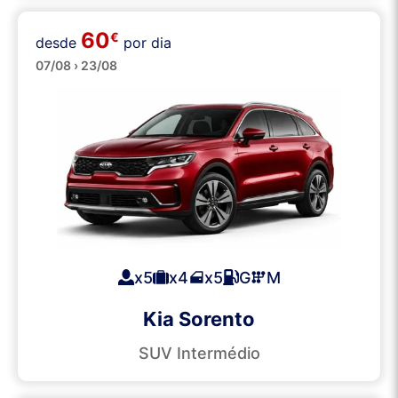
60
€
desde
por dia
SUVs
07/08 › 23/08
x5
x4
x5
G
M
Kia Sorento
SUV Intermédio