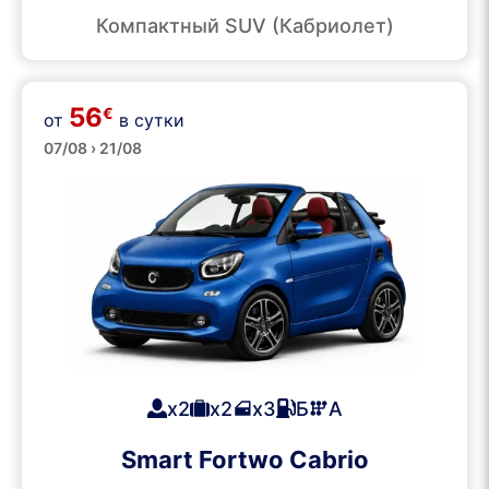
Компактный SUV (Кабриолет)
56
€
от
в сутки
Кабриолеты
07/08 › 21/08
x2
x2
x3
Б
А
Smart Fortwo Cabrio