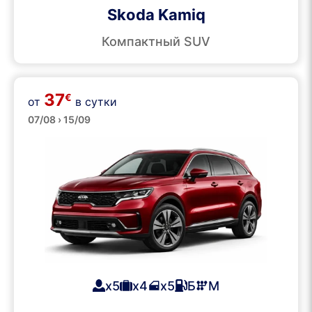
Skoda Kamiq
Компактный SUV
37
€
от
в сутки
SUVs
07/08 › 15/09
x5
x4
x5
Б
М