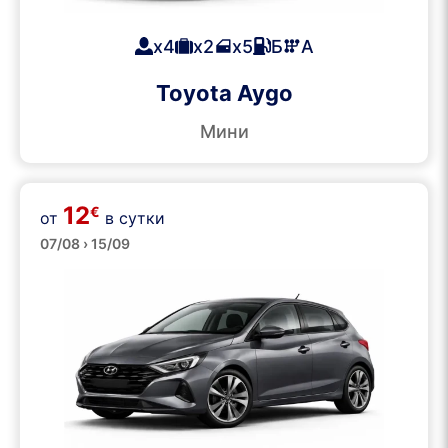
x4
x2
x5
Б
А
Toyota Aygo
Мини
12
€
от
в сутки
Средние
07/08 › 15/09