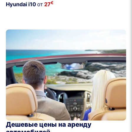
€
Hyundai i10
от
27
Дешевые цены на аренду
автомобилей