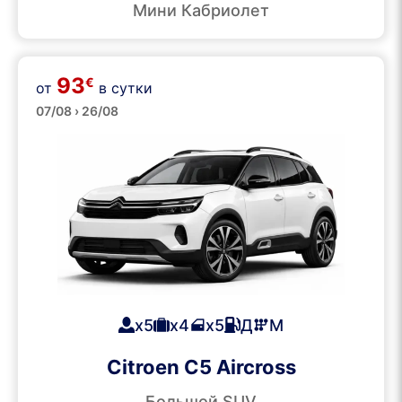
Мини Кабриолет
93
€
от
в сутки
SUVs
07/08 › 26/08
x5
x4
x5
Д
М
Citroen C5 Aircross
Большой SUV