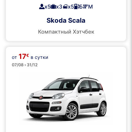
x5
x3
x5
Б
М
Skoda Scala
Компактный Хэтчбек
17
€
от
в сутки
Малые
07/08 › 31/12