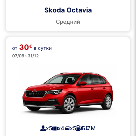
Skoda Octavia
Средний
30
€
от
в сутки
SUVs
07/08 › 31/12
x5
x4
x5
Б
М