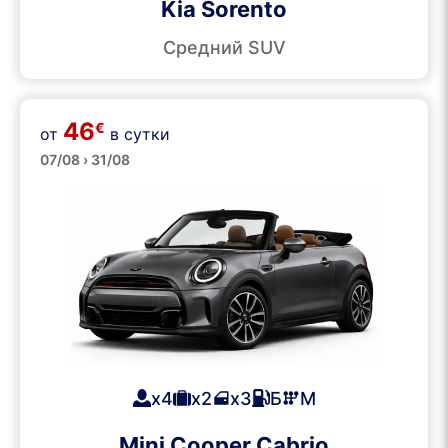
Kia Sorento
Средний SUV
46
€
от
в сутки
Кабриолеты
07/08 › 31/08
x4
x2
x3
Б
М
Mini Cooper Cabrio