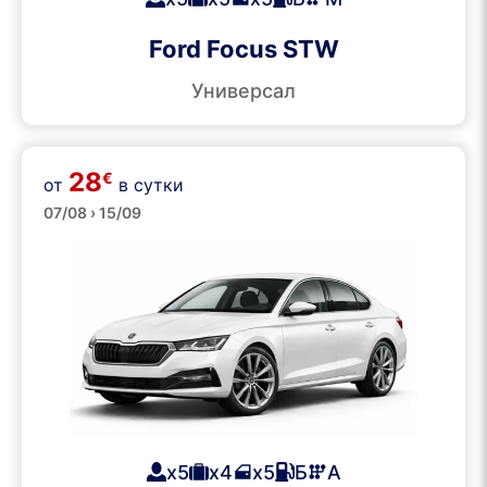
Ford Focus STW
Универсал
28
€
от
в сутки
Большие
07/08 › 15/09
x5
x4
x5
Б
А