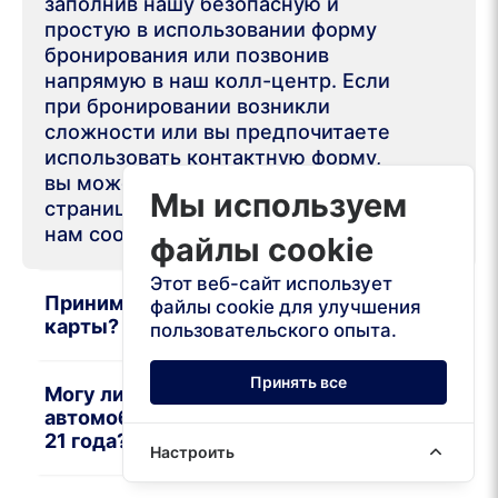
заполнив нашу безопасную и
простую в использовании форму
бронирования или позвонив
напрямую в наш колл-центр. Если
при бронировании возникли
сложности или вы предпочитаете
использовать контактную форму,
вы можете посетить нашу
Мы используем
страницу контактов и отправить
нам сообщение там.
файлы cookie
Этот веб-сайт использует
Принимаете ли вы кредитные
файлы cookie для улучшения
карты?
пользовательского опыта.
Принять все
Могу ли я арендовать
автомобиль, если мне меньше
21 года?
Настроить