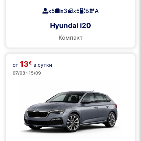
x5
x3
x5
Б
А
Hyundai i20
Компакт
13
€
от
в сутки
Средние
07/08 › 15/09