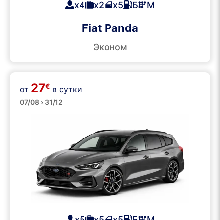
x4
x2
x5
Б
М
Fiat Panda
Эконом
27
€
от
в сутки
Универсалы
07/08 › 31/12
x5
x5
x5
Б
М