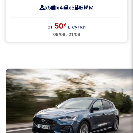
x5
x4
x5
Б
М
50
€
от
в сутки
09/08 › 21/08