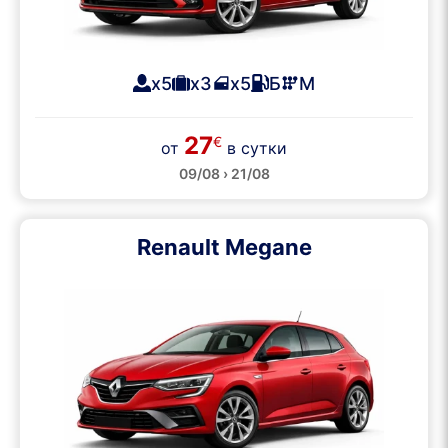
x5
x3
x5
Б
М
27
€
от
в сутки
09/08 › 21/08
Renault Megane