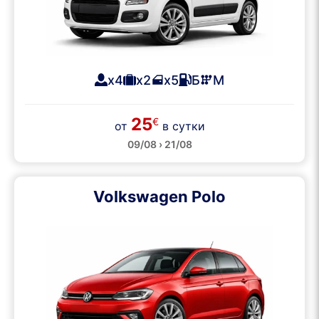
x4
x2
x5
Б
М
25
€
от
в сутки
09/08 › 21/08
Volkswagen Polo