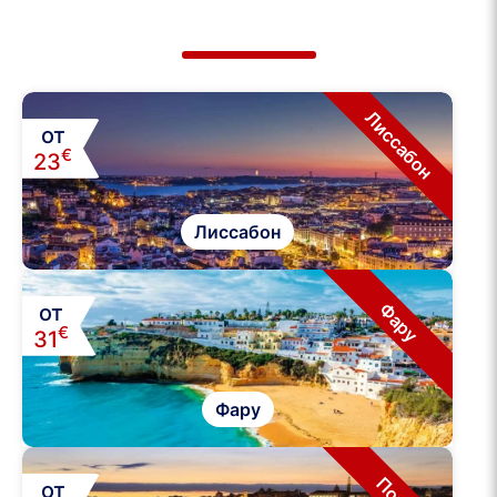
Лиссабон
от
€
23
Лиссабон
Фару
от
€
31
Фару
от