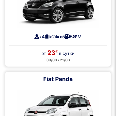
x4
x2
x5
Б
М
23
€
от
в сутки
09/08 › 21/08
Fiat Panda