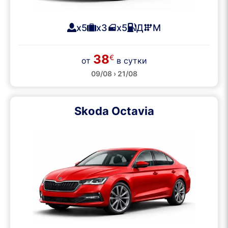
x5
x3
x5
Д
М
38
€
от
в сутки
09/08 › 21/08
Skoda Octavia