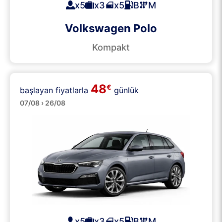
x5
x3
x5
B
M
Volkswagen Polo
Kompakt
48
€
başlayan fiyatlarla
günlük
Orta
07/08 › 26/08
x5
x3
x5
B
M