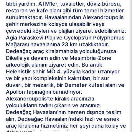
tıbbi yardım, ATM’ler, tuvaletler, döviz bürosu,
restoran ve kafe alanı gibi tüm temel hizmetler
sunulmaktadır. Havaalanından Alexandroupolis
şehir merkezine kolayca ulaşabilir veya
çevredeki köyleri ve plajları ziyaret edebilirsiniz.
Agia Paraskevi Plajı ve Cyclops’un Polyphemus
Mağarası havaalanına 23 km uzaklıktadır.
Dedeağaç araç kiralamanızla yolculuğunuza
Dikella’ya devam edin ve Mesimbria-Zone
arkeolojik alanını ziyaret edin. Bu antik
Helenistik şehir MÖ 4. yüzyıla kadar uzanıyor
ve bir yapı kompleksinin kalıntıları, bir sur
duvarı, bir mezarlık, bir Demeter kutsal alanı ve
Apollon tapınağını barındırıyor.
Alexandroupolis’te kiralık aracınızla
yolculukların tadını çıkarın ve aracınızı
Dedeağaç Havaalanı’nın hemen dışında teslim
alın. Dedeağaç Havaalanı’ndaki hızlı ve esnek
araç kiralama hizmetimiz her şeyi daha kolay ve