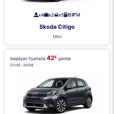
x4
x2
x5
B
M
Skoda Citigo
Mini
42
€
başlayan fiyatlarla
günlük
Küçük
07/08 › 26/08