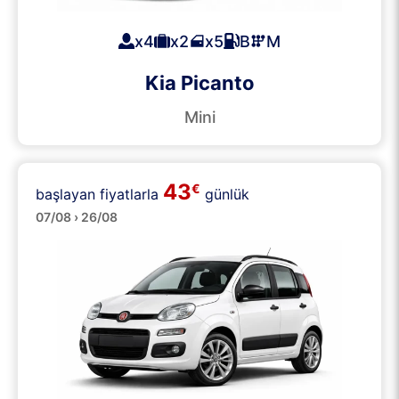
x4
x2
x5
B
M
Kia Picanto
Mini
43
€
başlayan fiyatlarla
günlük
Küçük
07/08 › 26/08