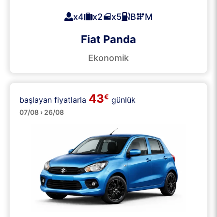
x4
x2
x5
B
M
Fiat Panda
Ekonomik
43
€
başlayan fiyatlarla
günlük
Küçük
07/08 › 26/08