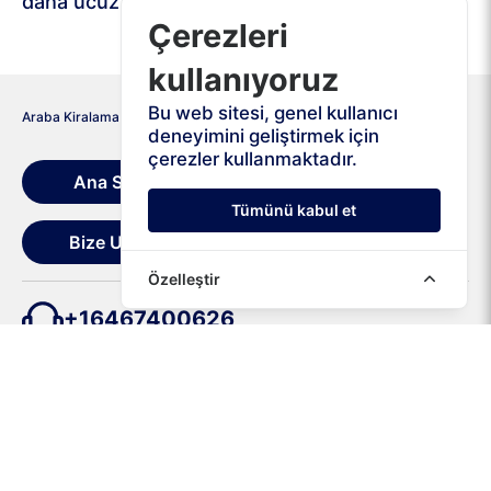
daha ucuz hale getiriyor!
Çerezleri
kullanıyoruz
Bu web sitesi, genel kullanıcı
Araba Kiralama
Yunanistan
Dedeağaç
deneyimini geliştirmek için
çerezler kullanmaktadır.
Ana Sayfa
Kiralama Koşulları
Tümünü kabul et
Bize Ulaşın
Özelleştir
+16467400626
+302111985264