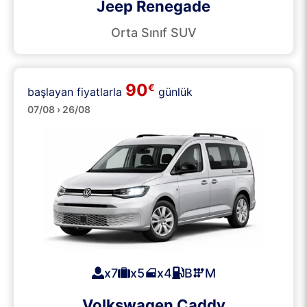
Jeep Renegade
Orta Sınıf SUV
90
€
başlayan fiyatlarla
günlük
Minibüsler
07/08 › 26/08
x7
x5
x4
B
M
Volkswagen Caddy