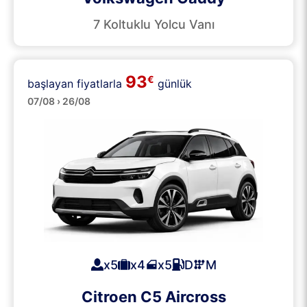
7 Koltuklu Yolcu Vanı
93
€
başlayan fiyatlarla
günlük
SUV
07/08 › 26/08
x5
x4
x5
D
M
Citroen C5 Aircross