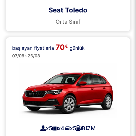
Seat Toledo
Orta Sınıf
70
€
başlayan fiyatlarla
günlük
SUV
07/08 › 26/08
x5
x4
x5
B
M