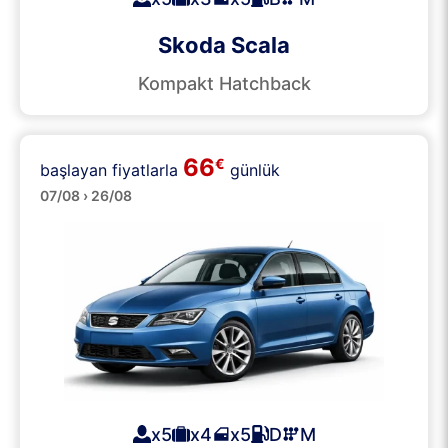
Skoda Scala
Kompakt Hatchback
66
€
başlayan fiyatlarla
günlük
Büyük
07/08 › 26/08
x5
x4
x5
D
M