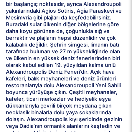
bir başlangıç ​​noktasıdır, ayrıca Alexandroupoli
yakınlarındaki Agios Sotiris, Agia Paraskevi ve
Mesimvria gibi plajları da keşfedebilirsiniz.
Buradaki sular ülkenin diğer bölgelerine göre
daha koyu görünse de, çoğunlukla sığ ve
berraktır ve plajların hepsi düzenlidir ve çok
kalabalık değildir. Şehrin simgesi, limanın batı
tarafında bulunan ve 27 m yüksekliğinde olan
ve ülkenin en yüksek deniz fenerlerinden biri
olarak kabul edilen 19. yüzyıldan kalma ünlü
Alexandroupolis Deniz Feneri’dir. Açık hava
kafeleri, balık meyhaneleri ve deniz ürünleri
restoranlarıyla dolu Alexandroupoli Yeni Sahili
boyunca yürüyüşe çıkın. Çeşitli meyhaneler,
kafeler, ticari merkezler ve hediyelik eşya
dükkanlarıyla çevrili birçok meydana çıkan
neoklasik binalarla dolu yaya sokaklarında
dolaşın. Alexandroupolis kıyı şeridinde gezinin
veya Dadia’nın ormanlık alanlarını keşfedin ve