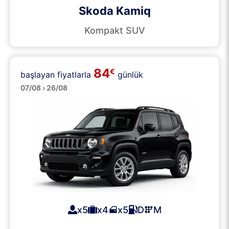
Skoda Kamiq
Kompakt SUV
84
€
başlayan fiyatlarla
günlük
SUV
07/08 › 26/08
x5
x4
x5
D
M