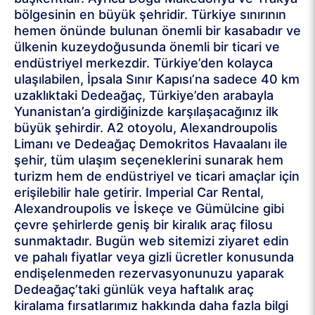
bölgesinin en büyük şehridir. Türkiye sınırının
hemen önünde bulunan önemli bir kasabadır ve
ülkenin kuzeydoğusunda önemli bir ticari ve
endüstriyel merkezdir. Türkiye’den kolayca
ulaşılabilen, İpsala Sınır Kapısı’na sadece 40 km
uzaklıktaki Dedeağaç, Türkiye’den arabayla
Yunanistan’a girdiğinizde karşılaşacağınız ilk
büyük şehirdir. A2 otoyolu, Alexandroupolis
Limanı ve Dedeağaç Demokritos Havaalanı ile
şehir, tüm ulaşım seçeneklerini sunarak hem
turizm hem de endüstriyel ve ticari amaçlar için
erişilebilir hale getirir. Imperial Car Rental,
Alexandroupolis ve İskeçe ve Gümülcine gibi
çevre şehirlerde geniş bir kiralık araç filosu
sunmaktadır. Bugün web sitemizi ziyaret edin
ve pahalı fiyatlar veya gizli ücretler konusunda
endişelenmeden rezervasyonunuzu yaparak
Dedeağaç’taki günlük veya haftalık araç
kiralama fırsatlarımız hakkında daha fazla bilgi