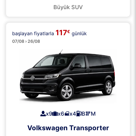
Büyük SUV
117
€
başlayan fiyatlarla
günlük
Minibüsler
07/08 › 26/08
x9
x6
x4
B
M
Volkswagen Transporter