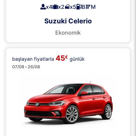
x4
x2
x5
B
M
Suzuki Celerio
Ekonomik
45
€
başlayan fiyatlarla
günlük
Orta
07/08 › 26/08