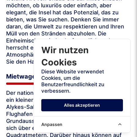
möchten, ob luxuriös oder einfach, aber
elegant, die Insel hat das Potenzial, das zu
bieten, was Sie suchen. Denken Sie immer
daran, die Umwelt zu respektieren und Ihren
Müll von den Stränden abzuholen. Die
Einheimischen sind sehr freundlich und es
herrscht eine insgesamt einladende
Wir nutzen
Atmosphäre. Das werden Sie spüren, sobald
Cookies
Sie den Hafen von Milos betreten!
Diese Website verwendet
Mietwagen Milos Flughafen
Cookies, um die
Benutzerfreundlichkeit zu
verbessern.
Der nationale Flughafen Milos Island MLO ist
ein kleiner Flughafen in der Nähe der alten
Alles akzeptieren
Alykes-Salinen in der Gegend von Zefiria. Der
Flughafen Milos verfügt über eine begrenzte
Grundausstattung und sein Vorfeld erstreckt
Anpassen
sich über eine Fläche von 7.800
Quadratmetern. Darüber hinaus können auf