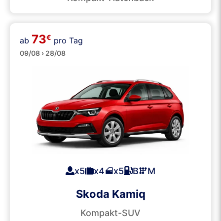
73
€
ab
pro Tag
SUVs
09/08 › 28/08
x5
x4
x5
B
M
Skoda Kamiq
Kompakt-SUV