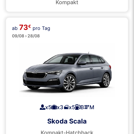
Kompakt
73
€
ab
pro Tag
Mittelklasse
09/08 › 28/08
x5
x3
x5
B
M
Skoda Scala
Kompakt-Hatchback