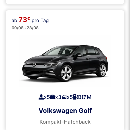
73
€
ab
pro Tag
Mittelklasse
09/08 › 28/08
x5
x3
x5
B
M
Volkswagen Golf
Kompakt-Hatchback