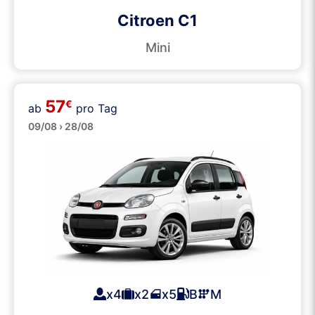
Citroen C1
Mini
57
€
ab
pro Tag
Klein
09/08 › 28/08
x4
x2
x5
B
M