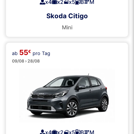
x4
x2
x5
B
M
Skoda Citigo
Mini
55
€
ab
pro Tag
Klein
09/08 › 28/08
x4
x2
x5
B
M