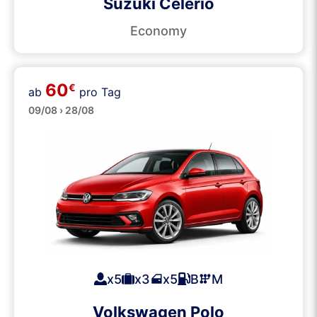
Suzuki Celerio
Economy
60
€
ab
pro Tag
Mittelklasse
09/08 › 28/08
x5
x3
x5
B
M
Volkswagen Polo