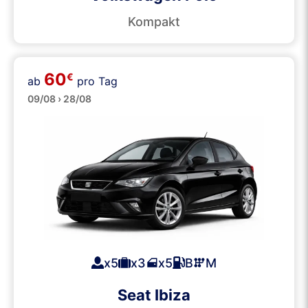
Kompakt
60
€
ab
pro Tag
Mittelklasse
09/08 › 28/08
x5
x3
x5
B
M
Seat Ibiza