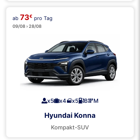
73
€
ab
pro Tag
SUVs
09/08 › 28/08
x5
x4
x5
B
M
Hyundai Konna
Kompakt-SUV