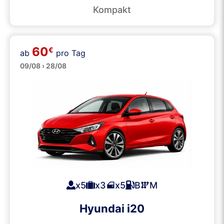
Kompakt
60
€
ab
pro Tag
Mittelklasse
09/08 › 28/08
x5
x3
x5
B
M
Hyundai i20