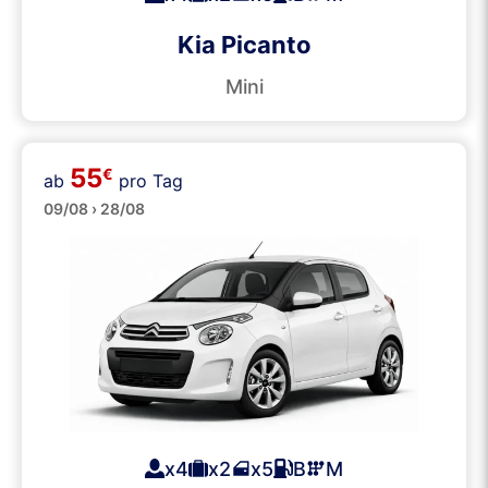
Kia Picanto
Mini
55
€
ab
pro Tag
Klein
09/08 › 28/08
x4
x2
x5
B
M