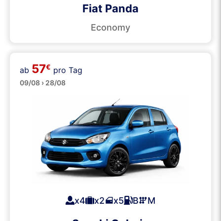
Fiat Panda
Economy
57
€
ab
pro Tag
Klein
09/08 › 28/08
x4
x2
x5
B
M