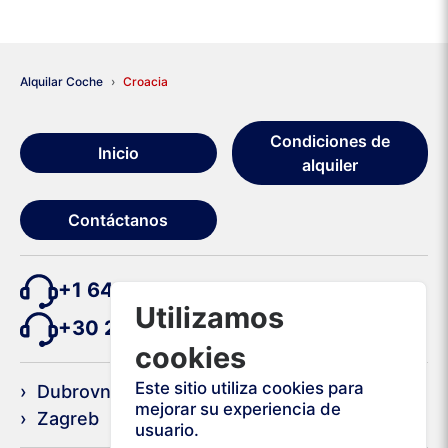
Alquilar Coche
Croacia
Condiciones de
Inicio
alquiler
Contáctanos
+1 646 740 0626
Utilizamos
+30 211 19 85 264
cookies
Este sitio utiliza cookies para
› Dubrovnik
› Split
mejorar su experiencia de
› Zagreb
usuario.