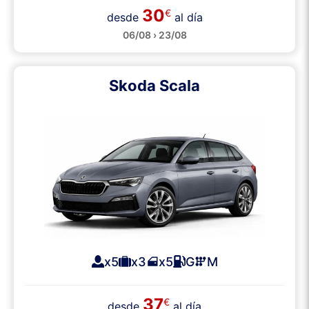
30
€
desde
al día
06/08 › 23/08
Skoda Scala
x5
x3
x5
G
M
37
€
desde
al día