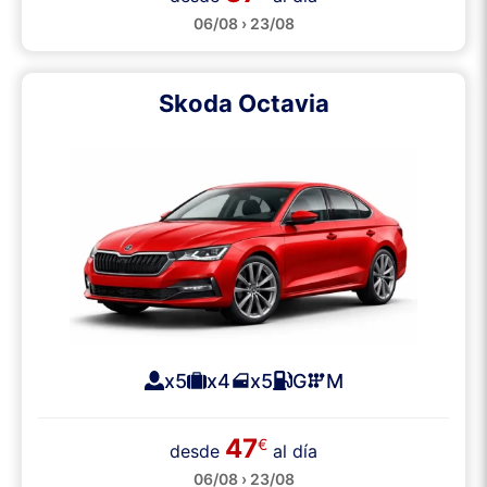
06/08 › 23/08
Skoda Octavia
x5
x4
x5
G
M
47
€
desde
al día
06/08 › 23/08