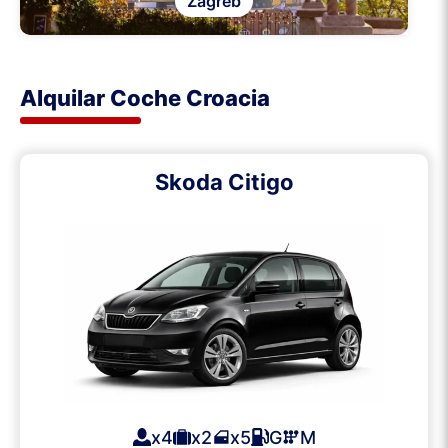
Zagreb
Alquilar Coche Croacia
Skoda Citigo
x4
x2
x5
G
M