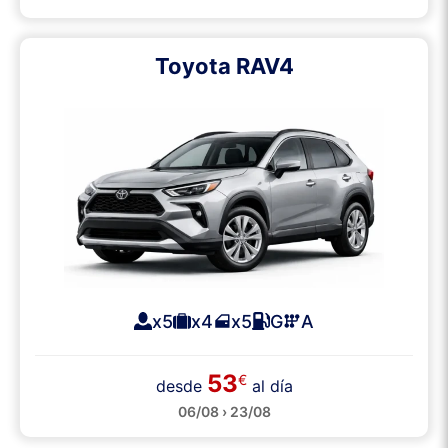
Toyota RAV4
x5
x4
x5
G
A
53
€
desde
al día
06/08 › 23/08