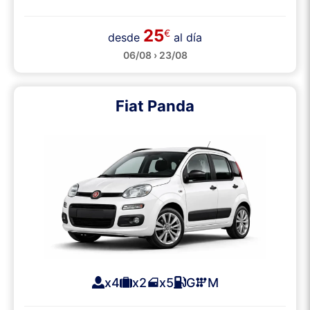
25
€
desde
al día
06/08 › 23/08
Fiat Panda
x4
x2
x5
G
M