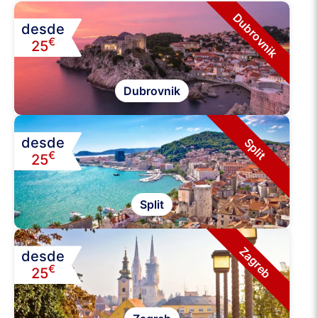
Dubrovnik
desde
€
25
Dubrovnik
desde
Split
€
25
Split
Zagreb
desde
€
25