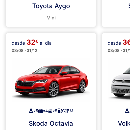
Toyota Aygo
Mini
32
3
€
desde
al día
desde
Minibus
Grandes
08/08 › 31/12
08/08 › 31/
x5
x4
x5
G
M
Skoda Octavia
Vol