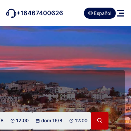
+16467400626
Español
/8
12:00
dom 16/8
12:00