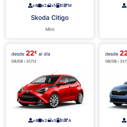
x4
x2
x5
G
M
Skoda Citigo
Mini
22
2
€
desde
al día
desde
Pequeños
Median
08/08 › 31/12
08/08 › 31/
x4
x2
x5
G
A