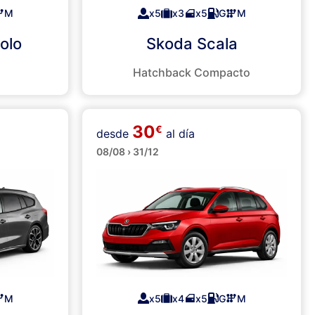
M
x5
x3
x5
G
M
olo
Skoda Scala
Hatchback Compacto
30
€
desde
al día
SUVs
08/08 › 31/12
M
x5
x4
x5
G
M