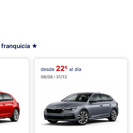
n franquicia ★
22
€
desde
al día
Medianos
08/08 › 31/12