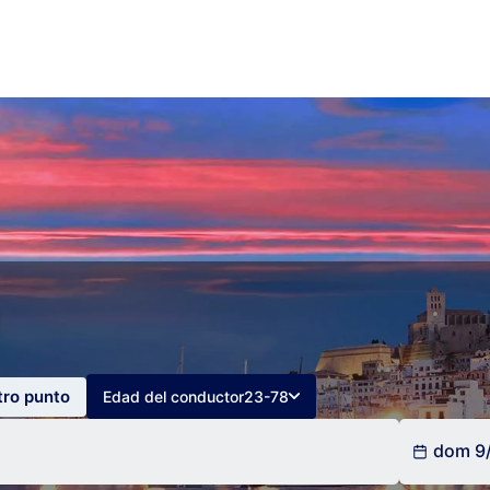
tro punto
Edad del conductor
23-78
dom 9