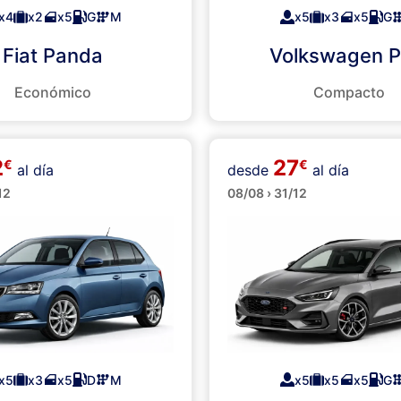
x4
x2
x5
G
M
x5
x3
x5
G
Fiat Panda
Volkswagen P
Económico
Compacto
2
27
€
€
al día
desde
al día
Familiares
os
12
08/08 › 31/12
x5
x3
x5
D
M
x5
x5
x5
G