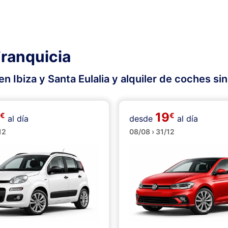
Franquicia
n Ibiza y Santa Eulalia y alquiler de coches si
19
€
€
al día
desde
al día
os
Medianos
12
08/08 › 31/12