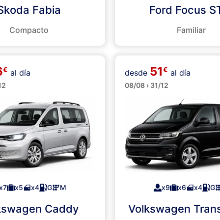
Skoda Fabia
Ford Focus 
Compacto
Familiar
6
51
€
€
al día
desde
al día
es
Minibuses
12
08/08 › 31/12
x7
x5
x4
G
M
x9
x6
x4
G
kswagen Caddy
Volkswagen Trans