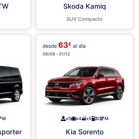
STW
Skoda Kamiq
SUV Compacto
63
€
desde
al día
SUVs
08/08 › 31/12
M
x5
x4
x5
G
M
porter
Kia Sorento