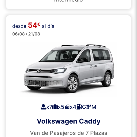
54
€
desde
al día
Minibuses
06/08 › 21/08
x7
x5
x4
G
M
Volkswagen Caddy
Van de Pasajeros de 7 Plazas