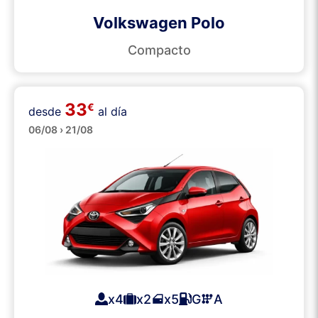
Volkswagen Polo
Compacto
33
€
desde
al día
Pequeños
06/08 › 21/08
x4
x2
x5
G
A