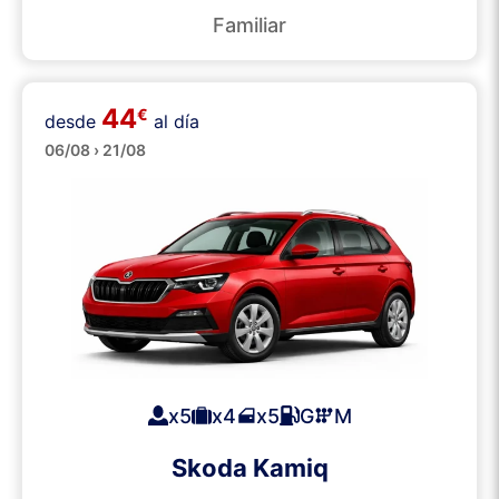
Familiar
44
€
desde
al día
SUVs
06/08 › 21/08
x5
x4
x5
G
M
Skoda Kamiq