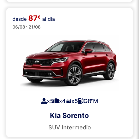
87
€
desde
al día
SUVs
06/08 › 21/08
x5
x4
x5
G
M
Kia Sorento
SUV Intermedio