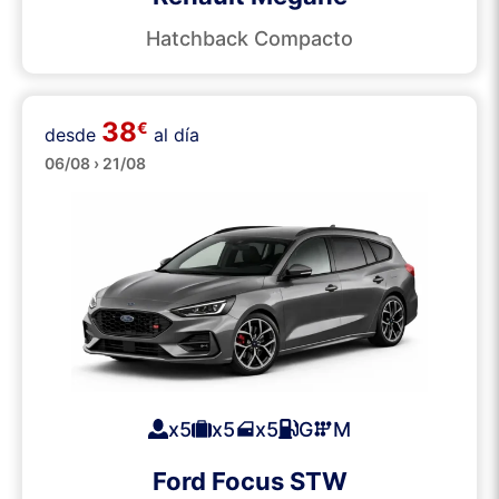
Hatchback Compacto
38
€
desde
al día
Familiares
06/08 › 21/08
x5
x5
x5
G
M
Ford Focus STW