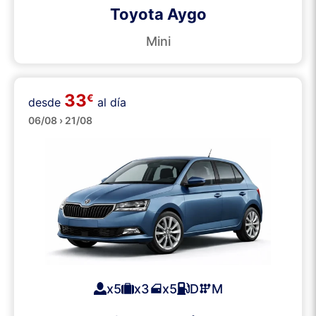
Toyota Aygo
Mini
33
€
desde
al día
Medianos
06/08 › 21/08
x5
x3
x5
D
M