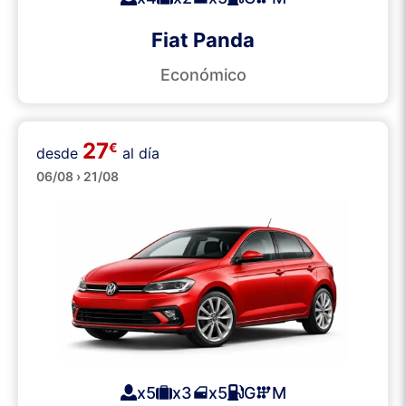
Fiat Panda
Económico
27
€
desde
al día
Medianos
06/08 › 21/08
x5
x3
x5
G
M