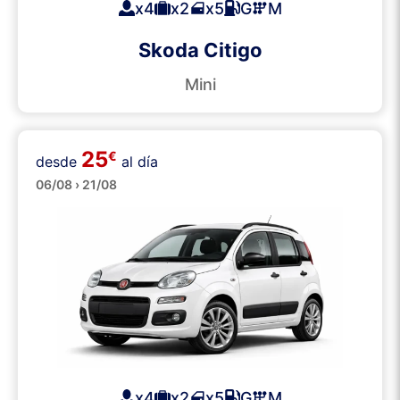
x4
x2
x5
G
M
Skoda Citigo
Mini
25
€
desde
al día
Pequeños
06/08 › 21/08
x4
x2
x5
G
M