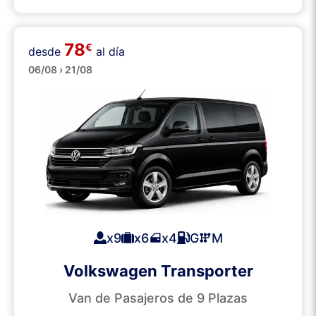
78
€
desde
al día
Minibuses
06/08 › 21/08
x9
x6
x4
G
M
Volkswagen Transporter
Van de Pasajeros de 9 Plazas