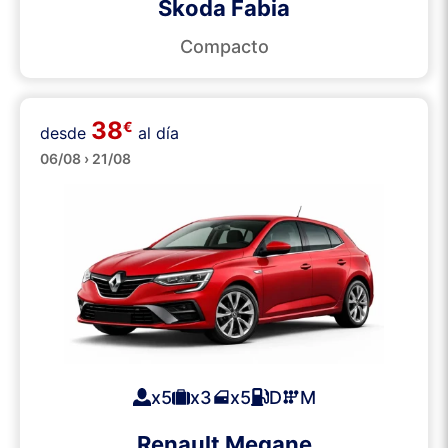
Skoda Fabia
Compacto
38
€
desde
al día
Medianos
06/08 › 21/08
x5
x3
x5
D
M
Renault Megane