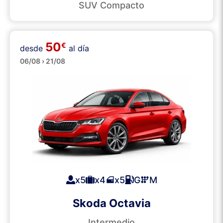
SUV Compacto
50
€
desde
al día
Grandes
06/08 › 21/08
x5
x4
x5
G
M
Skoda Octavia
Intermedio