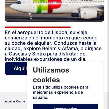
En el aeropuerto de Lisboa, su viaje
comienza en el momento en que recoge
su coche de alquiler. Conduzca hasta la
ciudad, explore Belém y Alfama, o diríjase
a Cascais y Sintra para disfrutar de
inolvidables excursiones de un día.
Alquiler Coche Lisboa Aeropuerto
Utilizamos
cookies
Este sitio utiliza cookies para
mejorar su experiencia de
usuario.
Alquilar Coche
Portugal
Lisboa
Aceptar todas