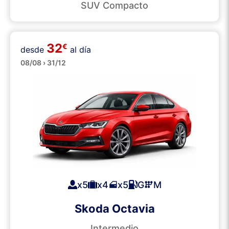
SUV Compacto
32
€
desde
al día
Grandes
08/08 › 31/12
x5
x4
x5
G
M
Skoda Octavia
Intermedio