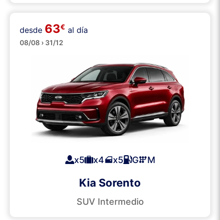
63
€
desde
al día
SUVs
08/08 › 31/12
x5
x4
x5
G
M
Kia Sorento
SUV Intermedio