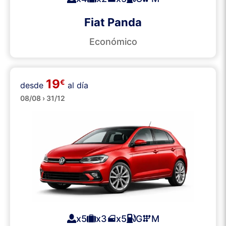
Fiat Panda
Económico
19
€
desde
al día
Medianos
08/08 › 31/12
x5
x3
x5
G
M