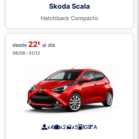
Skoda Scala
Hatchback Compacto
22
€
desde
al día
Pequeños
08/08 › 31/12
x4
x2
x5
G
A