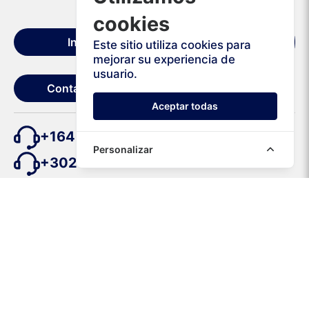
cookies
Condiciones de
Inicio
Este sitio utiliza cookies para
alquiler
mejorar su experiencia de
usuario.
Contáctanos
Aceptar todas
+16467400626
Personalizar
+302111985264
› Puerto de la Cruz
› Santa Cruz de Tenerife
› Tenerife Norte (TFN)
› Tenerife Sur (TFS)
Copyright © Imperial Car Rental