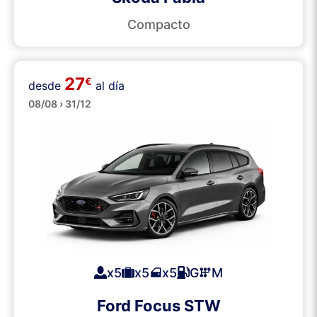
Compacto
27
€
desde
al día
Familiares
08/08 › 31/12
x5
x5
x5
G
M
Ford Focus STW