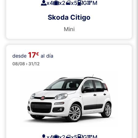
x4
x2
x5
G
M
Skoda Citigo
Mini
17
€
desde
al día
Pequeños
08/08 › 31/12
x4
x2
x5
G
M