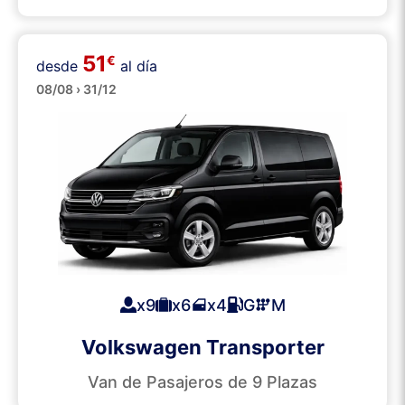
51
€
desde
al día
Minibuses
08/08 › 31/12
x9
x6
x4
G
M
Volkswagen Transporter
Van de Pasajeros de 9 Plazas