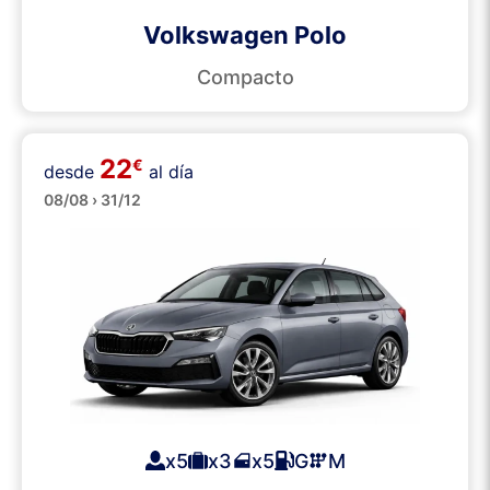
Volkswagen Polo
Compacto
22
€
desde
al día
Medianos
08/08 › 31/12
x5
x3
x5
G
M