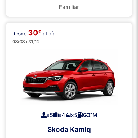
Familiar
30
€
desde
al día
SUVs
08/08 › 31/12
x5
x4
x5
G
M
Skoda Kamiq