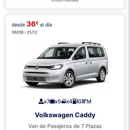
36
€
desde
al día
Minibuses
08/08 › 31/12
x7
x5
x4
G
M
Volkswagen Caddy
Van de Pasajeros de 7 Plazas