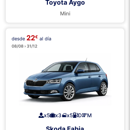
Toyota Aygo
Mini
22
€
desde
al día
Medianos
08/08 › 31/12
x5
x3
x5
D
M
Skoda Fabia