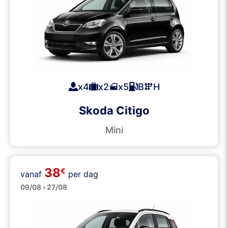
x4
x2
x5
B
H
Skoda Citigo
Mini
38
€
vanaf
per dag
Klein
09/08 › 27/08