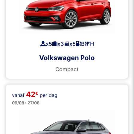
x5
x3
x5
B
H
Volkswagen Polo
Compact
42
€
vanaf
per dag
Middenklasse
09/08 › 27/08