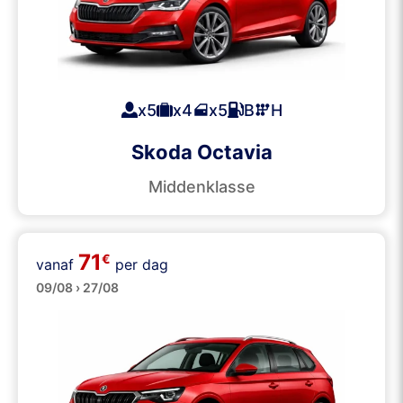
x5
x4
x5
B
H
Skoda Octavia
Middenklasse
71
€
vanaf
per dag
SUVs
09/08 › 27/08