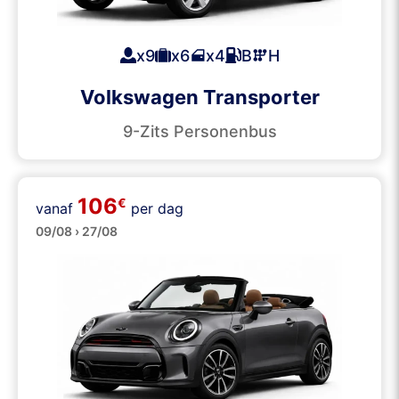
x9
x6
x4
B
H
Volkswagen Transporter
9-Zits Personenbus
106
€
vanaf
per dag
Cabrio’s
09/08 › 27/08