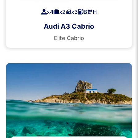
x4
x2
x3
B
H
Audi A3 Cabrio
Elite Cabrio