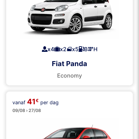
x4
x2
x5
B
H
Fiat Panda
Economy
41
€
vanaf
per dag
Middenklasse
09/08 › 27/08