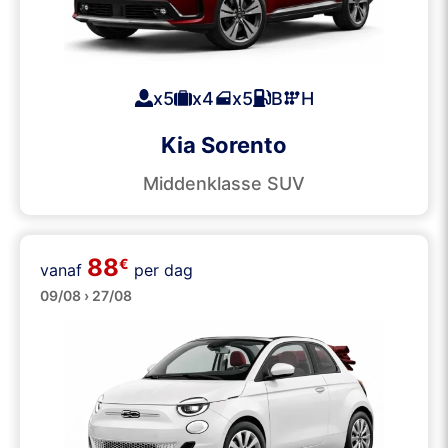
x5
x4
x5
B
H
Kia Sorento
Middenklasse SUV
88
€
vanaf
per dag
Cabrio’s
09/08 › 27/08