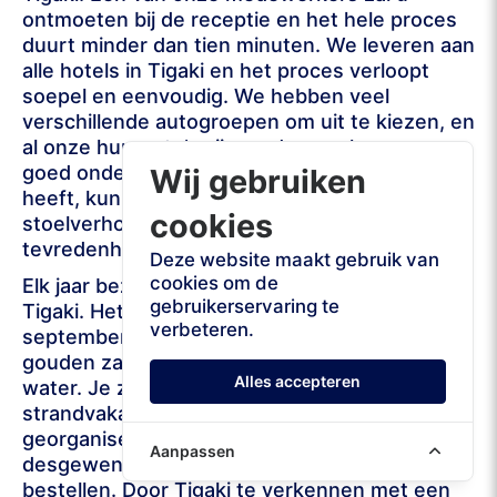
ontmoeten bij de receptie en het hele proces
duurt minder dan tien minuten. We leveren aan
alle hotels in Tigaki en het proces verloopt
soepel en eenvoudig. We hebben veel
verschillende autogroepen om uit te kiezen, en
al onze huurauto’s zijn modern, schoon en
goed onderhouden. Als u jonge kinderen
Wij gebruiken
heeft, kunnen we op verzoek kinder- en
cookies
stoelverhogers leveren. Uw veiligheid en
tevredenheid zijn onze topprioriteiten.
Deze website maakt gebruik van
cookies om de
Elk jaar bezoeken bezoekers uit heel Europa
gebruikerservaring te
Tigaki. Het hoogseizoen is van juni tot
verbeteren.
september. Je zult kunnen genieten van het
gouden zand en het ondiepe, kristalheldere
Alles accepteren
water. Je zult merken dat Tigaki de perfecte
strandvakantiebestemming is. De stranden zijn
georganiseerd met ligbedden en u kunt
Aanpassen
desgewenst koffie, drankjes en zelfs wat eten
bestellen. Door Tigaki te verkennen met een