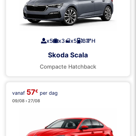
x5
x3
x5
B
H
Skoda Scala
Compacte Hatchback
57
€
vanaf
per dag
Grote
09/08 › 27/08