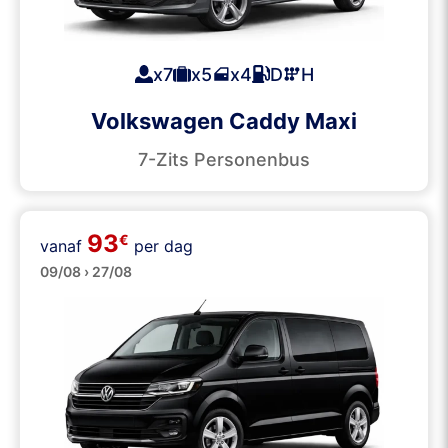
x7
x5
x4
D
H
Volkswagen Caddy Maxi
7-Zits Personenbus
93
Personenbusjes
€
vanaf
per dag
09/08 › 27/08