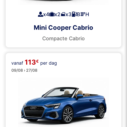
x4
x2
x3
B
H
Mini Cooper Cabrio
Compacte Cabrio
113
€
vanaf
per dag
Cabrio’s
09/08 › 27/08