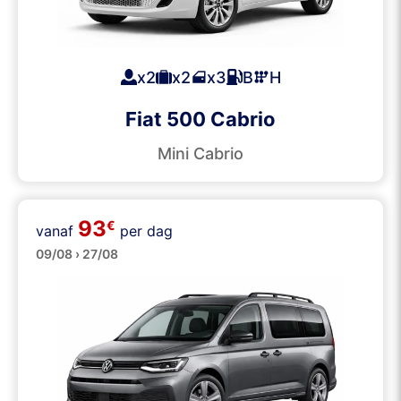
x2
x2
x3
B
H
Fiat 500 Cabrio
Mini Cabrio
93
Personenbusjes
€
vanaf
per dag
09/08 › 27/08