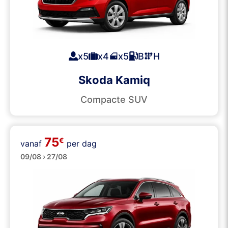
x5
x4
x5
B
H
Skoda Kamiq
Compacte SUV
75
€
vanaf
per dag
SUVs
09/08 › 27/08