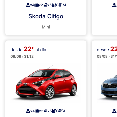
x4
x2
x5
G
M
Skoda Citigo
Mini
22
2
€
desde
al día
desde
Pequeños
Median
08/08 › 31/12
08/08 › 31/
x4
x2
x5
G
A