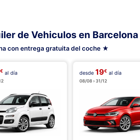
iler de Vehiculos en Barcelona
na con entrega gratuita del coche ★
19
€
€
al día
desde
al día
os
Medianos
12
08/08 › 31/12