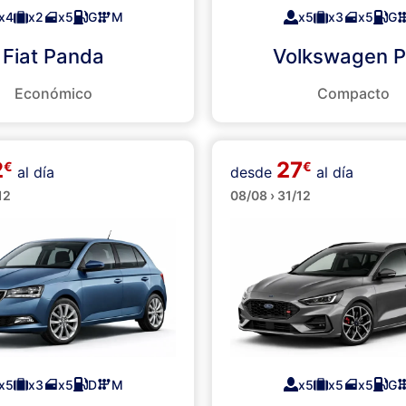
x4
x2
x5
G
M
x5
x3
x5
G
Fiat Panda
Volkswagen P
Económico
Compacto
2
27
€
€
al día
desde
al día
Familiares
os
12
08/08 › 31/12
x5
x3
x5
D
M
x5
x5
x5
G