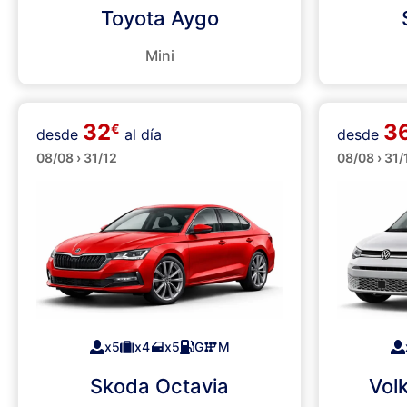
Toyota Aygo
Mini
32
3
€
desde
al día
desde
Minibus
Grandes
08/08 › 31/12
08/08 › 31/
x5
x4
x5
G
M
Skoda Octavia
Vol