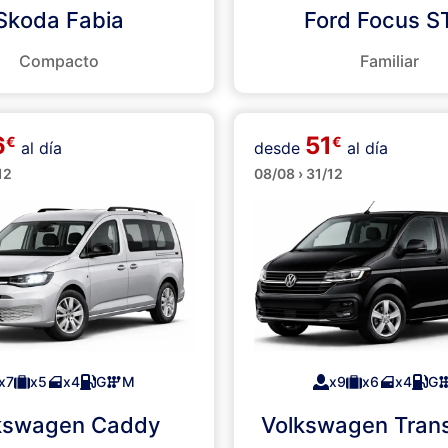
Skoda Fabia
Ford Focus 
Compacto
Familiar
6
51
€
€
al día
desde
al día
es
Minibuses
12
08/08 › 31/12
x7
x5
x4
G
M
x9
x6
x4
G
kswagen Caddy
Volkswagen Trans