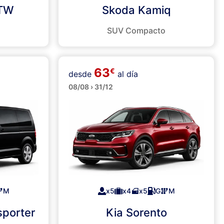
STW
Skoda Kamiq
SUV Compacto
63
€
desde
al día
SUVs
08/08 › 31/12
M
x5
x4
x5
G
M
porter
Kia Sorento