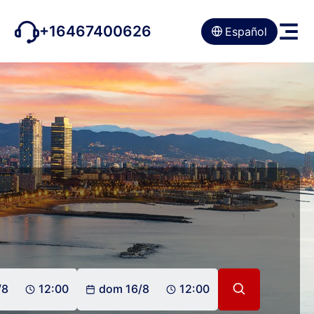
+16467400626
Español
/8
12:00
dom 16/8
12:00