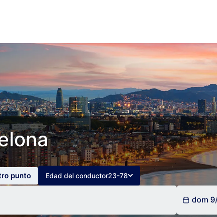
elona
tro punto
Edad del conductor
23-78
dom 9