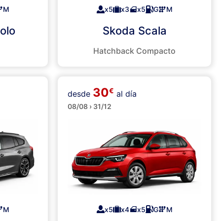
M
x5
x3
x5
G
M
olo
Skoda Scala
Hatchback Compacto
30
€
desde
al día
SUVs
08/08 › 31/12
M
x5
x4
x5
G
M