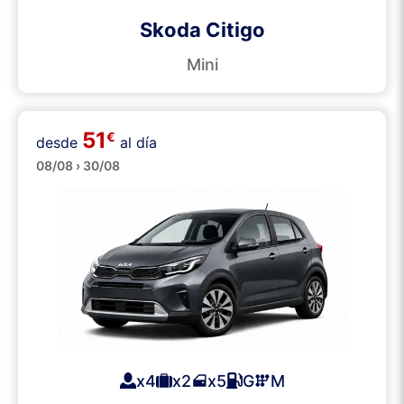
Skoda Citigo
Mini
51
€
desde
al día
Pequeños
08/08 › 30/08
x4
x2
x5
G
M