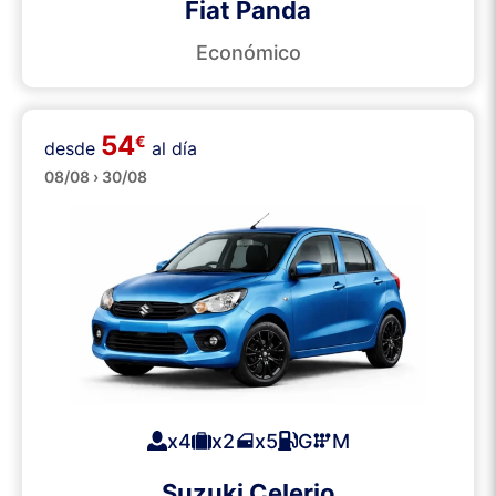
Fiat Panda
Económico
54
€
desde
al día
Pequeños
08/08 › 30/08
x4
x2
x5
G
M
Suzuki Celerio