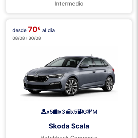
Intermedio
70
€
desde
al día
Medianos
08/08 › 30/08
x5
x3
x5
G
M
Skoda Scala
Hatchback Compacto