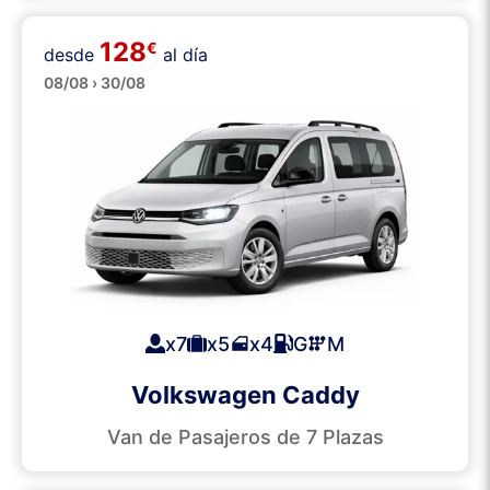
128
€
desde
al día
Minibuses
08/08 › 30/08
x7
x5
x4
G
M
Volkswagen Caddy
Van de Pasajeros de 7 Plazas