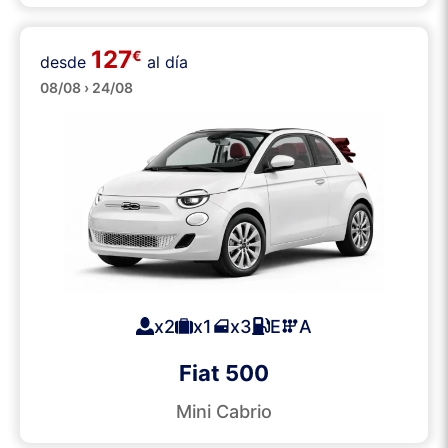
127
€
Descapotables
desde
al día
08/08 › 24/08
x2
x1
x3
E
A
Fiat 500
Mini Cabrio