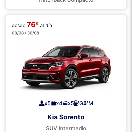
76
€
desde
al día
SUVs
08/08 › 30/08
x5
x4
x5
G
M
Kia Sorento
SUV Intermedio