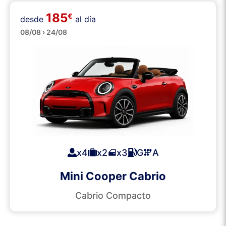
185
€
Descapotables
desde
al día
08/08 › 24/08
x4
x2
x3
G
A
Mini Cooper Cabrio
Cabrio Compacto