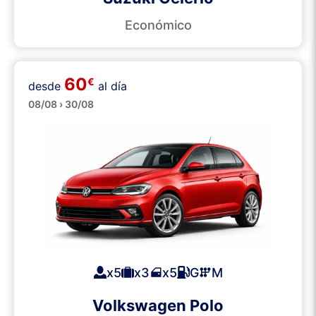
Económico
60
€
desde
al día
Medianos
08/08 › 30/08
x5
x3
x5
G
M
Volkswagen Polo