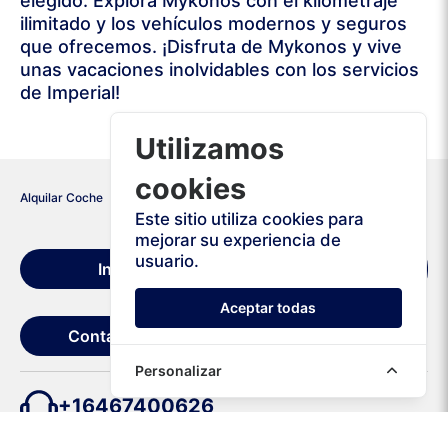
elegido. Explora Mykonos con el kilometraje
ilimitado y los vehículos modernos y seguros
que ofrecemos. ¡Disfruta de Mykonos y vive
unas vacaciones inolvidables con los servicios
de Imperial!
Utilizamos
cookies
Alquilar Coche
Grecia
Mykonos
Este sitio utiliza cookies para
mejorar su experiencia de
Condiciones de
usuario.
Inicio
alquiler
Aceptar todas
Contáctanos
Personalizar
+16467400626
+302111985264