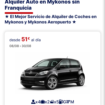
Alquiler Auto en Mykonos sin
Franquicia
★ El Mejor Servicio de Alquiler de Coches en
Mykonos y Mykonos Aeropuerto ★
51
€
desde
al día
Pequeños
08/08 › 30/08
x4
x2
x5
G
M