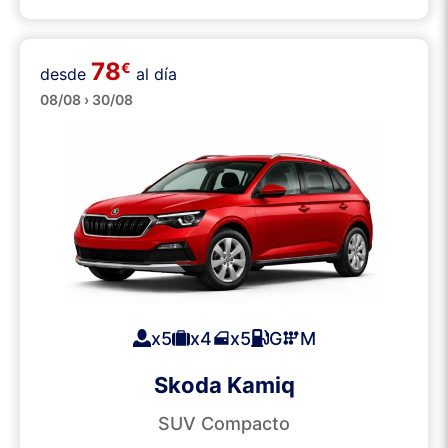
78
€
desde
al día
SUVs
08/08 › 30/08
x5
x4
x5
G
M
Skoda Kamiq
SUV Compacto