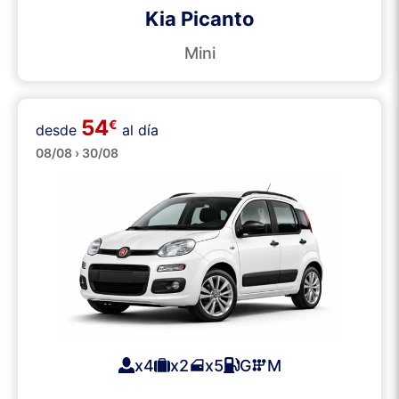
Kia Picanto
Mini
54
€
desde
al día
Pequeños
08/08 › 30/08
x4
x2
x5
G
M