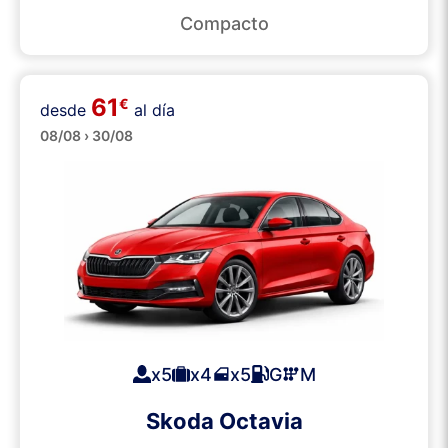
Compacto
61
€
desde
al día
Grandes
08/08 › 30/08
x5
x4
x5
G
M
Skoda Octavia