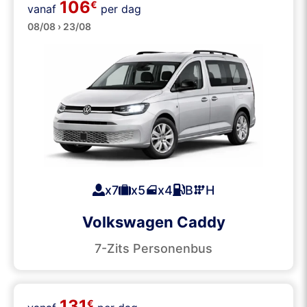
106
Personenbusjes
€
vanaf
per dag
08/08 › 23/08
x7
x5
x4
B
H
Volkswagen Caddy
7-Zits Personenbus
131
€