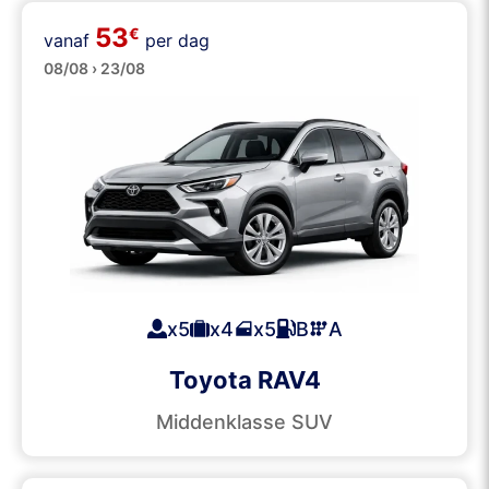
53
€
vanaf
per dag
SUVs
08/08 › 23/08
x5
x4
x5
B
A
Toyota RAV4
Middenklasse SUV