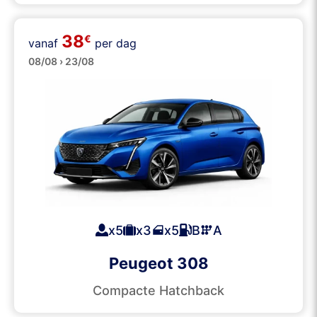
38
€
vanaf
per dag
Middenklasse
08/08 › 23/08
x5
x3
x5
B
A
Peugeot 308
Compacte Hatchback