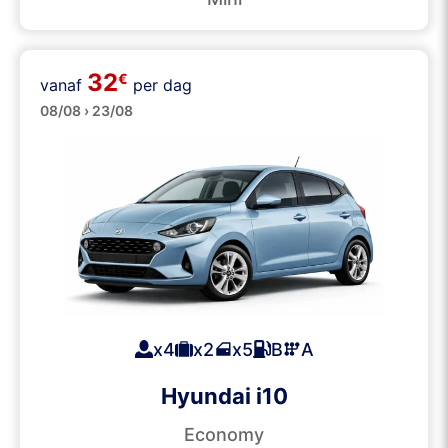
32
€
vanaf
per dag
Klein
08/08 › 23/08
x4
x2
x5
B
A
Hyundai i10
Economy