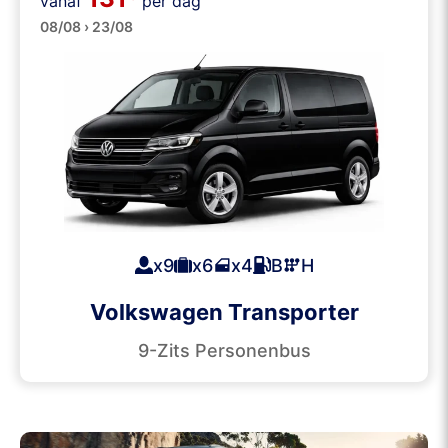
Personenbusjes
vanaf
per dag
08/08 › 23/08
x9
x6
x4
B
H
Volkswagen Transporter
9-Zits Personenbus