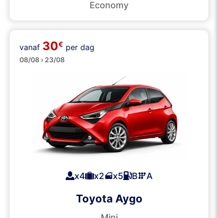
Economy
30
€
vanaf
per dag
Klein
08/08 › 23/08
x4
x2
x5
B
A
Toyota Aygo
Mini