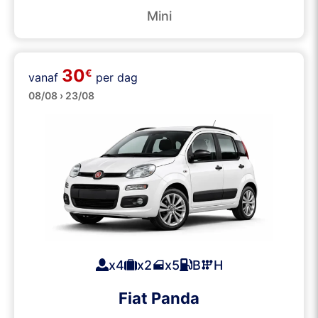
Mini
30
€
vanaf
per dag
Klein
08/08 › 23/08
x4
x2
x5
B
H
Fiat Panda