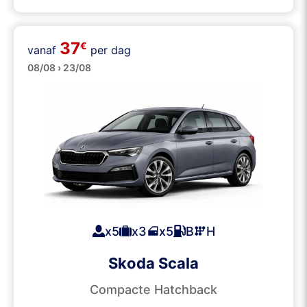
37
€
vanaf
per dag
Middenklasse
08/08 › 23/08
x5
x3
x5
B
H
Skoda Scala
Compacte Hatchback