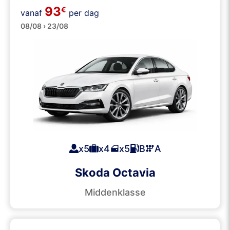
93
€
vanaf
per dag
Grote
08/08 › 23/08
x5
x4
x5
B
A
Skoda Octavia
Middenklasse