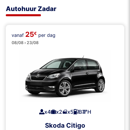
Autohuur Zadar
25
€
vanaf
per dag
Klein
08/08 › 23/08
x4
x2
x5
B
H
Skoda Citigo