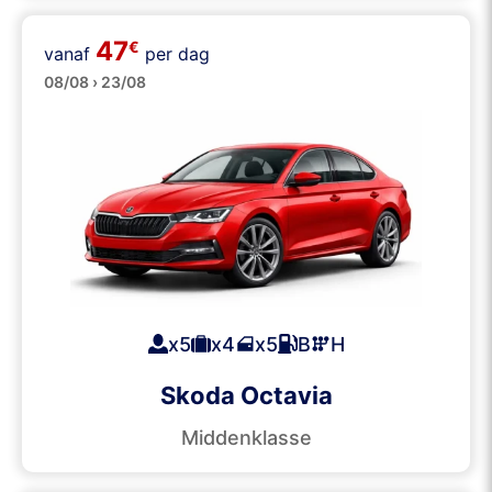
47
€
vanaf
per dag
Grote
08/08 › 23/08
x5
x4
x5
B
H
Skoda Octavia
Middenklasse