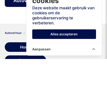
cookies
Autoverhuur Zadar Airport
Deze website maakt gebruik van
cookies om de
gebruikerservaring te
verbeteren.
Autoverhuur
Kroatië
Zadar
Alles accepteren
Home
Huurvoorwaarden
Aanpassen
Contact
+16467400626
+302111985264
› Zadar Luchthaven (ZAD)